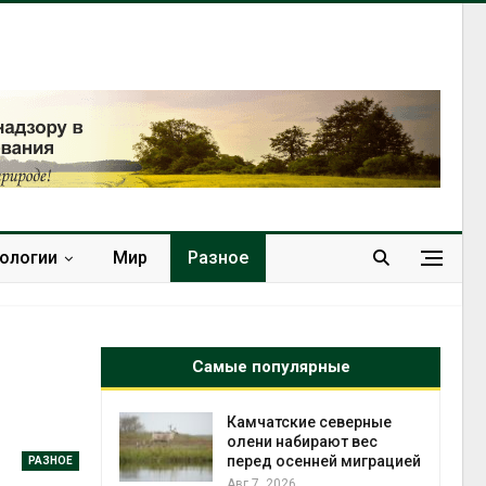
нологии
Мир
Разное
Самые популярные
к из
Камчатские северные
жет
олени набирают вес
ск жировой
перед осенней миграцией
РАЗНОЕ
ни
Авг 7, 2026