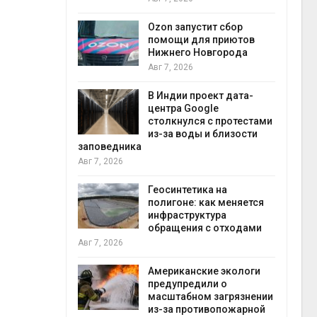
прир
Авг 7
Ozon запустит сбор
й
помощи для приютов
й контроль
Нижнего Новгорода
тически
Авг 7, 2026
ерок к
В Индии проект дата-
экон
центра Google
Авг 7
столкнулся с протестами
 ускорит
из-за воды и близости
нечной
заповедника
-за роста
Авг 7, 2026
ороны ИИ
Геосинтетика на
полигоне: как меняется
в
инфраструктура
ща Волги и
обращения с отходами
те может
Авг 7, 2026
рму почти в
конт
Американские экологи
Авг 7
предупредили о
масштабном загрязнении
требовал
из-за противопожарной