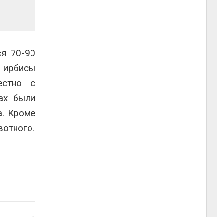
ся 70-90
о ирбисы
естно с
ах были
а. Кроме
вотного.