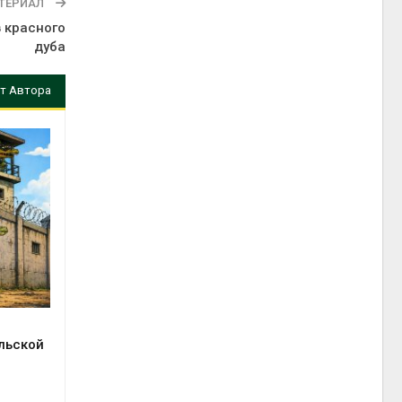
ТЕРИАЛ
 красного
дуба
т Автора
льской