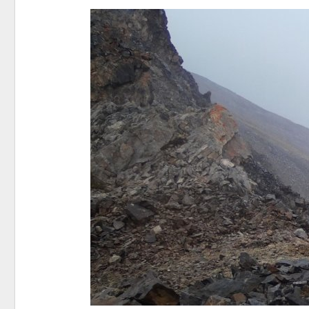
приро
Авг 7, 2
эконом
Авг 7, 2
контей
Авг 7, 2