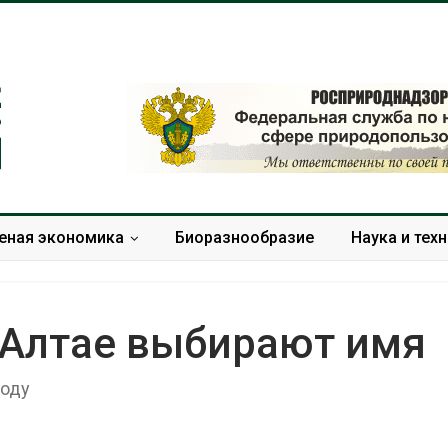
еная экономика
Биоразнообразие
Наука и тех
 Алтае выбирают имя
году
Тайфун, засуха и пожары:
Микропласти
сразу несколько
упаковки мо
регионов столкнулись с
усиливать ри
экстремальными
болезни пече