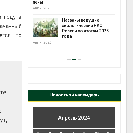
ожения в
пены
ды на фоне
Авг 7, 2026
 от пожаров
 году в
Авг 6
Названы ведущие
еченный
экологические НКО
х шин
России по итогам 2025
ется по
ться без
года
 и почти
Авг 7, 2026
я
Авг 6
те
Новостной календарь
е
Апрель 2024
ут,