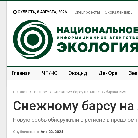
СУББОТА, 8 АВГУСТА, 2026
Спецпроекты
ЭкоКалендарь
Главная
ЧП/ЧС
Экоцид
Де-Юре
Зел
Спецпроекты
ЭкоЗОЖ
Главная
Разное
Снежному барсу на Алтае выбирают имя
Снежному барсу на
Новую особь обнаружили в регионе в прошлом 
Опубликовано
Апр 22, 2024