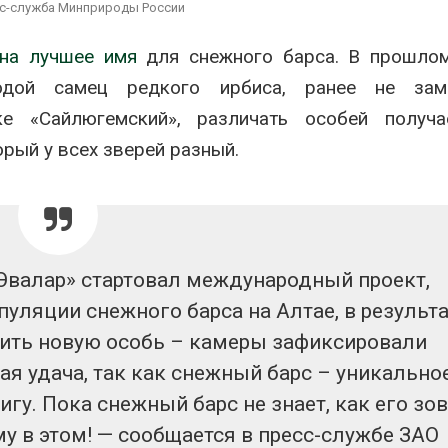
ограничивает загрузку
увеличить вл
сс-служба Минприроды России
судов из-за дефицита
защиту приро
пресной воды
роста ущерба
 на лучшее имя
для снежного барса. В прошлом
026
Авг 7, 2026
дой самец редкого ирбиса, ранее не зам
В китайской провинции
Дом из стары
е «Сайлюгемский», различать особей получа
Шэньси из-за паводков
может обходи
эвакуировали более 140
кондиционера
орый у всех зверей разный.
тыс. человек
без отоплени
026
Авг 7, 2026
«Эвалар» стартовал международный проект,
уляции снежного барса на Алтае, в результа
жить новую особь – камеры зафиксировали
я удача, так как снежный барс – уникально
гу. Пока снежный барс не знает, как его зов
у в этом! — сообщается в пресс-службе ЗАО