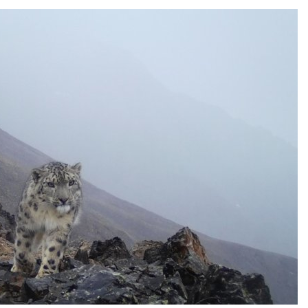
дными явлениями
Авг 8, 2026
026
Региональны
Солнечные панели над
экологически
каналами позволяют
в России фак
одновременно
ушёл от пров
вырабатывать энергию и
наблюдению
ить воду
Авг 8, 2026
026
Южная Корея
Дождевая вода с крыш
развитие сол
может помочь городам
энергетики из
переживать жару
спроса со ст
Авг 7, 2026
Авг 7, 2026
Минприроды
Приток воды 
потребовало ускорить
водохранили
строительство мусорных
Камы в авгус
объектов и уборку
превысить но
нерных площадок
полтора раза
026
Авг 7, 2026
Панамский канал вновь
Евросоюз по