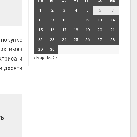
Пн
Вт
Ср
Чт
Пт
Сб
Вс
1
2
3
4
5
6
7
8
9
10
11
12
13
14
15
16
17
18
19
20
21
покупке
22
23
24
25
26
27
28
их имен
29
30
ктриса и
« Мар
Май »
и десяти
ть