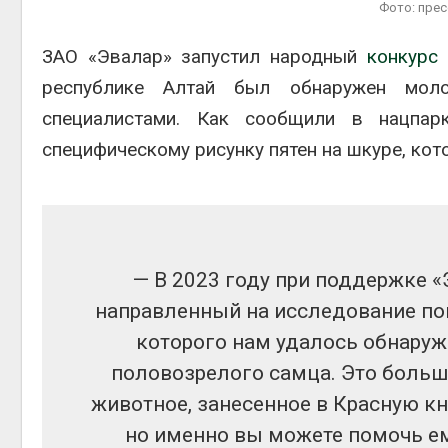
Фото: пре
ЗАО «Эвалар» запустил народный
конкурс
Авг 6, 2
республике Алтай был обнаружен моло
специалистами. Как сообщили в нацпарк
специфическому рисунку пятен на шкуре, кот
Авг 6, 2
— В 2023 году при поддержке 
направленный на исследование поп
которого нам удалось обнару
половозрелого самца. Это больша
животное, занесенное в Красную кни
но именно вы можете помочь ем