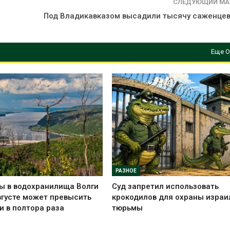
СЛЕДУЮЩИЙ МА
Под Владикавказом высадили тысячу саженцев
Еще О
РАЗНОЕ
ы в водохранилища Волги
Суд запретил использовать
вгусте может превысить
крокодилов для охраны израи
и в полтора раза
тюрьмы