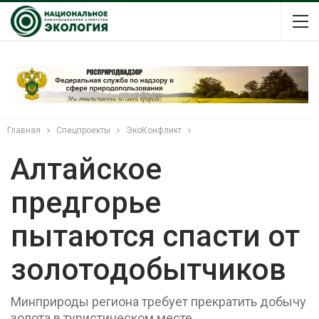
Главная
Спецпроекты
ЭкоКонфликт
Алтайское
предгорье
пытаются спасти от
золотодобытчиков
Минприроды региона требует прекратить добычу
золота в туристическом месте