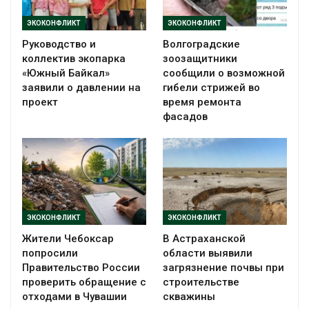
ЭКОКОНФЛИКТ
ЭКОКОНФЛИКТ
Руководство и
Волгоградские
коллектив экопарка
зоозащитники
«Южный Байкал»
сообщили о возможной
заявили о давлении на
гибели стрижей во
проект
время ремонта
фасадов
ЭКОКОНФЛИКТ
ЭКОКОНФЛИКТ
Жители Чебоксар
В Астраханской
попросили
области выявили
Правительство России
загрязнение почвы при
проверить обращение с
строительстве
отходами в Чувашии
скважины