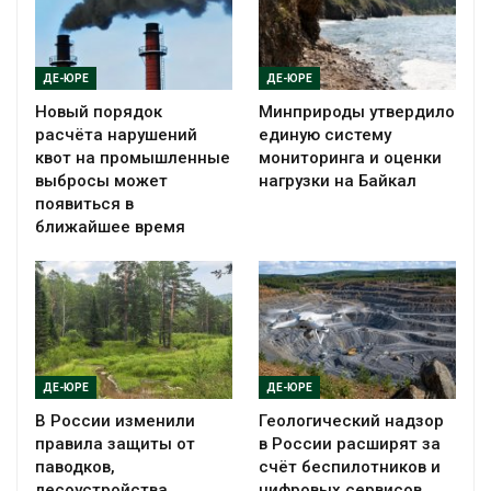
ДЕ-ЮРЕ
ДЕ-ЮРЕ
Новый порядок
Минприроды утвердило
расчёта нарушений
единую систему
квот на промышленные
мониторинга и оценки
выбросы может
нагрузки на Байкал
появиться в
ближайшее время
ДЕ-ЮРЕ
ДЕ-ЮРЕ
В России изменили
Геологический надзор
правила защиты от
в России расширят за
паводков,
счёт беспилотников и
лесоустройства,
цифровых сервисов