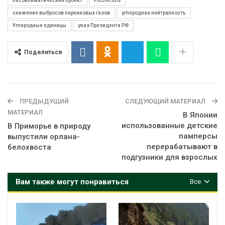
лесоклиматический проект
Рослесхоз
снижение выбросов парниковых газов
углеродная нейтралность
Углеродные единицы
указ Президента РФ
Поделиться
ПРЕДЫДУЩИЙ
СЛЕДУЮЩИЙ МАТЕРИАЛ
МАТЕРИАЛ
В Японии
использованные детские
В Приморье в природу
памперсы
выпустили орлана-
перерабатывают в
белохвоста
подгузники для взрослых
Вам также могут понравиться
Все