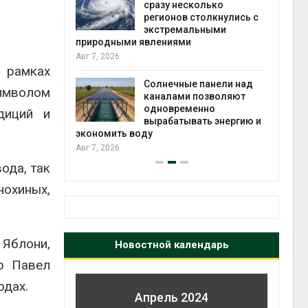
й миграцией
сразу несколько
регионов столкнулись с
Авг 6
экстремальными
природными явлениями
т сбор
Авг 7, 2026
приютов
 рамках
города
Солнечные панели над
символом
каналами позволяют
Авг 6
одновременно
диций и
вырабатывать энергию и
экономить воду
Авг 7, 2026
ода, так
нохиных,
Яблони,
Новостной календарь
ор Павел
одах.
Апрель 2024