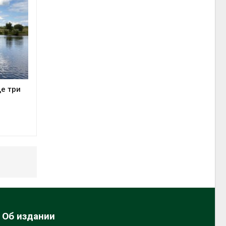
е три
Об издании