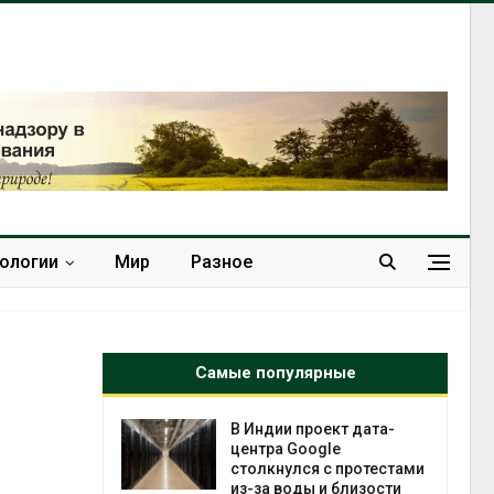
нологии
Мир
Разное
Самые популярные
 ускорит
В Индии проект дата-
нечной
центра Google
-за роста
столкнулся с протестами
ороны ИИ
из-за воды и близости