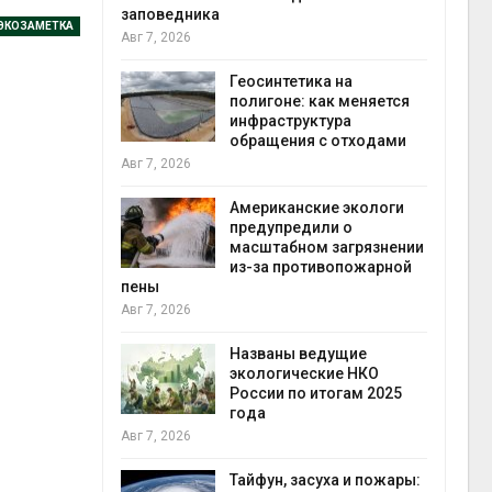
заповедника
ЭКОЗАМЕТКА
Авг 7, 2026
в
ща Волги и
Геосинтетика на
те может
полигоне: как меняется
рму почти в
инфраструктура
конт
обращения с отходами
Авг 7
Авг 7, 2026
требовал
Американские экологи
ожения в
предупредили о
ды на фоне
масштабном загрязнении
 от пожаров
из-за противопожарной
Авг 6
пены
Авг 7, 2026
х шин
ться без
Названы ведущие
 и почти
экологические НКО
я
России по итогам 2025
Авг 6
года
Авг 7, 2026
северные
ют вес
Тайфун, засуха и пожары: