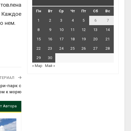
отовлена
Пн
Вт
Ср
Чт
Пт
Сб
Вс
 Каждое
1
2
3
4
5
6
7
о нем.
8
9
10
11
12
13
14
15
16
17
18
19
20
21
22
23
24
25
26
27
28
29
30
« Мар
Май »
ТЕРИАЛ
ри-парк с
ом к морю
т Автора