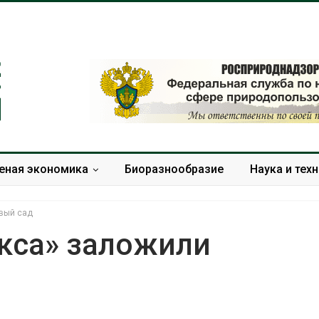
еная экономика
Биоразнообразие
Наука и тех
вый сад
кса» заложили
Дождевая вода с крыш
Южная Корея
может помочь городам
развитие сол
переживать жару
энергетики из
спроса со ст
Авг 7, 2026