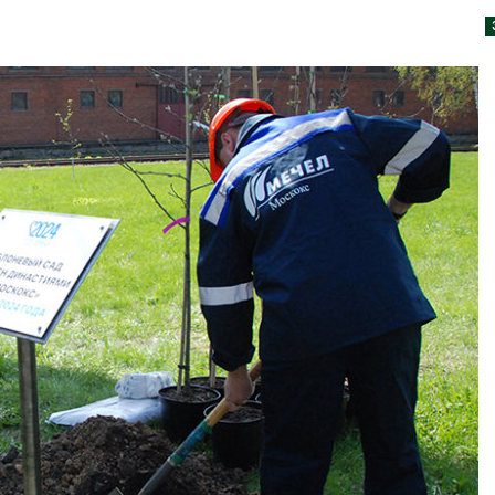
Авг 7, 2026
Минприроды
потребовало ускорить
Приток воды 
строительство мусорных
водохранили
объектов и уборку
Камы в авгус
нерных площадок
превысить но
полтора раза
026
Авг 7, 2026
Панамский канал вновь
ограничивает загрузку
Евросоюз по
судов из-за дефицита
увеличить вл
пресной воды
защиту приро
роста ущерба
026
Авг 7, 2026
В китайской провинции
Шэньси из-за паводков
Дом из стары
эвакуировали более 140
может обходи
тыс. человек
кондиционера
без отоплени
026
Авг 7, 2026
МЕГА и ВкусВилл
установили
Камчатские 
экообменники для сбора
олени набира