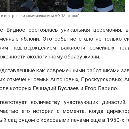
вторсырья
перед осенне
026
Авг 7, 2026
 и внутренним коммуникациям АО "Москокс"
Учёные предложили
Ozon запусти
получать питьевую воду
помощи для 
е Видное состоялась уникальная церемония, в
из воздуха с помощью
Нижнего Нов
ветра
Авг 7, 2026
менные яблони. Это событие стало не только 
026
рким подтверждением важности семейных тра
рженности экологичному образу жизни.
редставленные как современными работниками зав
них отмечены семьи Антоновых, Проскуряковых, А
исле которых Геннадий Буслаев и Егор Барило.
ветствует количеству участвующих династий. 
 частью его истории с момента, когда директ
й сад рядом с коксовыми печами ещё в 1950-х г