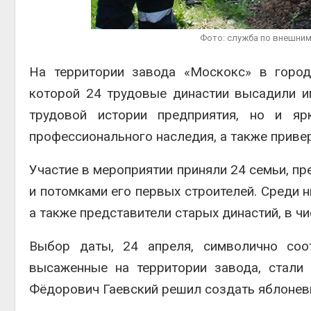
Авг 6, 2
Фото: служба по внешним
На территории завода «Москокс» в город
которой 24 трудовые династии высадили и
Авг 6, 2
трудовой истории предприятия, но и я
профессионального наследия, а также приве
Участие в мероприятии приняли 24 семьи, п
и потомками его первых строителей. Среди 
а также представители старых династий, в ч
Выбор даты, 24 апреля, символично соот
высаженные на территории завода, стали
Фёдорович Гаевский решил создать яблоневы