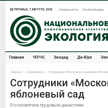
ПЯТНИЦА, 7 АВГУСТА, 2026
Спецпроекты
ЭкоКалендарь
Главная
ЧП/ЧС
Экоцид
Де-Юре
Зел
Спецпроекты
ЭкоЗОЖ
Главная
Экозаметка
Сотрудники «Москокса» заложили яблоне
Сотрудники «Моско
яблоневый сад
Его посвятили трудовым династиям