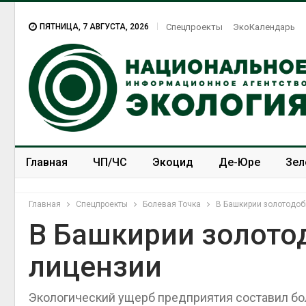
ПЯТНИЦА, 7 АВГУСТА, 2026
Спецпроекты
ЭкоКалендарь
Главная
ЧП/ЧС
Экоцид
Де-Юре
Зел
Спецпроекты
ЭкоЗОЖ
Главная
Спецпроекты
Болевая Точка
В Башкирии золотодоб
В Башкирии золото
лицензии
Учёные предложили
получать питьевую воду
из воздуха с помощью
Экологический ущерб предприятия составил бо
ветра