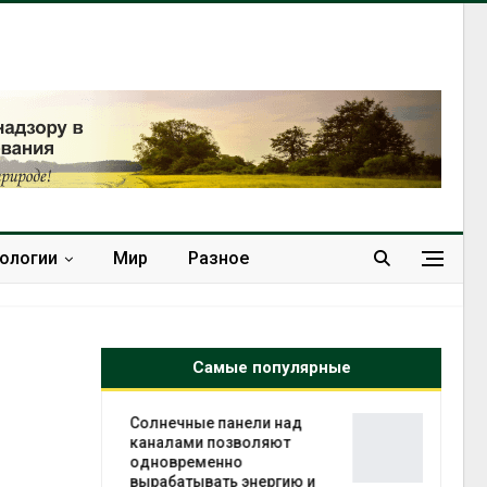
нологии
Мир
Разное
Самые популярные
анели над
Учёные предложили
зволяют
получать питьевую воду
но
из воздуха с помощью
 энергию и
ветра