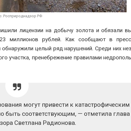
России по итогам 2025
эвакуировали
года
тыс. человек
026
Авг 6, 2026
о: Росприроднадзор РФ
Тайфун, засуха и пожары:
МЕГА и ВкусВ
лишили лицензии на добычу золота и обязали в
сразу несколько
установили
регионов столкнулись с
экообменник
23 миллионов рублей. Как сообщают в пресс
экстремальными
вторсырья
дными явлениями
 обнаружили целый ряд нарушений. Среди них не
Авг 6, 2026
026
ого участка, пренебрежение правилами недропол
ования могут привести к катастрофическим
о быть соответствующим, — отметила глава
зора Светлана Радионова.