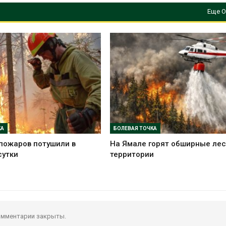
Еще О
КА
БОЛЕВАЯ ТОЧКА
пожаров потушили в
На Ямале горят обширные ле
сутки
территории
мментарии закрыты.