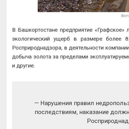
мяса
Авг 6, 2026
Авг 7, 2
Фот
Засуха в Индонезии
увеличила производство
В Башкортостане предприятие «Графское» 
соли почти в 20 раз
Авг 6, 2026
экологический ущерб в размере более 8
приро
Росприроднадзора, в деятельности компании
Авг 7, 2
добыча золота за пределами эксплуатируем
и другие.
— Нарушения правил недропольз
последствиям, наказание должн
Росприроднад