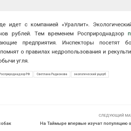
уде идет с компанией «Ураллит». Экологическ
онов рублей. Тем временем Росприроднадзор
п
ющие предприятия. Инспекторы посетят б
апомнят о правилах недропользования и рекульти
обычи угля.
Росприроднадзор РФ
Светлана Радионова
экологический ущерб
СЛЕДУЮЩИЙ МА
собак
На Таймыре впервые изучат популяцию 