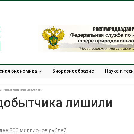
еная экономика
Биоразнообразие
Наука и тех
ытчика лишили лицензии
добытчика лишили
Ozon запустит сбор
Солнечные п
помощи для приютов
каналами по
Нижнего Новгорода
одновремен
лее 800 миллионов рублей
вырабатывать
Авг 7, 2026