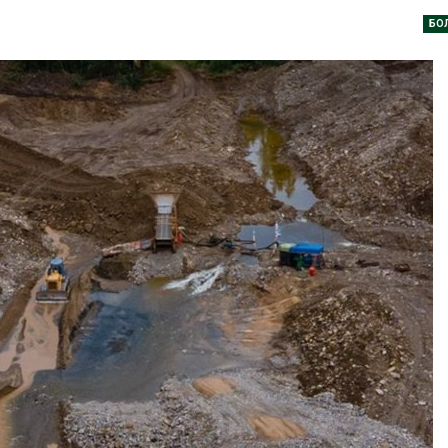
экономить воду
БО
Авг 7, 2026
В Индии проект дата-
центра Google
столкнулся с протестами
Дождевая во
из-за воды и близости
может помоч
дника
переживать 
026
Авг 7, 2026
Геосинтетика на
Минприроды
полигоне: как меняется
потребовало 
инфраструктура
строительст
обращения с отходами
объектов и у
контейнерных площадок
026
Авг 7, 2026
Американские экологи
предупредили о
Панамский ка
масштабном загрязнении
ограничивает
из-за противопожарной
судов из-за 
пресной вод
026
Авг 6, 2026
Названы ведущие
В китайской 
экологические НКО
Шэньси из-за