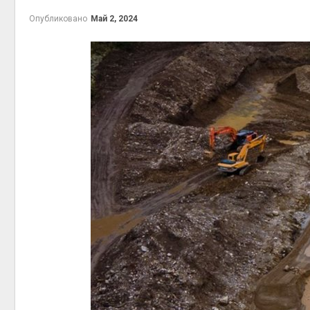
Авг 6, 2026
Опубликовано
Май 2, 2024
Приложение «Экопульс»
для контроля мусорных
площадок запустят в
сентябре
запове
Авг 6, 2026
Авг 7, 2
Европа теряет всё
больше лесной
биомассы из-за засух,
вредителей и рубок
Авг 6, 2026
Авг 7, 2
В горах Карачаево-
Черкесии выявили новые
места произрастания
краснокнижных растений
пены
Авг 6, 2026
Авг 7, 2
Учёные научили салат
производить «животный»
белок для растительного