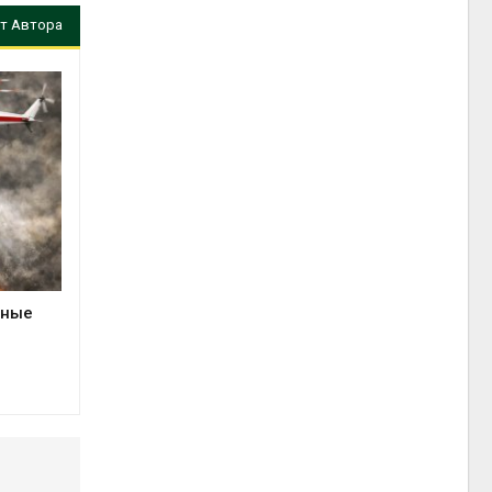
т Автора
сные