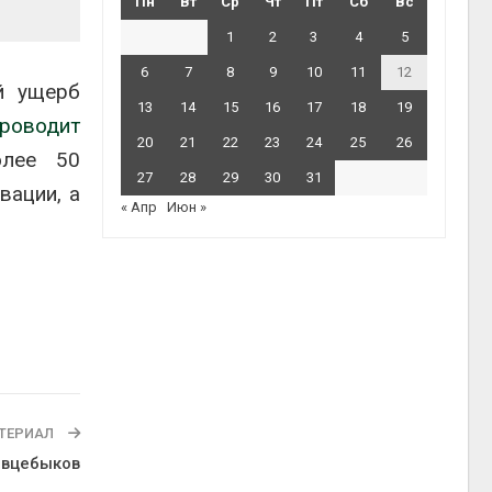
Пн
Вт
Ср
Чт
Пт
Сб
Вс
1
2
3
4
5
6
7
8
9
10
11
12
ий ущерб
13
14
15
16
17
18
19
роводит
20
21
22
23
24
25
26
олее 50
27
28
29
30
31
вации, а
« Апр
Июн »
ТЕРИАЛ
овцебыков