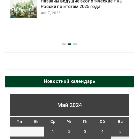
Названы ведущие экологические НКО
России по итогам 2025 года
Авг 7, 2026
я
Новостной календарь
Май 2024
Пн
Вт
Ср
Чт
Пт
Сб
Вс
1
2
3
4
5