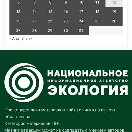
6
7
8
9
10
11
12
13
14
15
16
17
18
19
20
21
22
23
24
25
26
27
28
29
30
31
« Апр
Июн »
При копировании материалов сайта ссылка на nia.eco
обязательна.
Категория материалов 18+
Мнение редакции может не совпадать с мнением авторов.