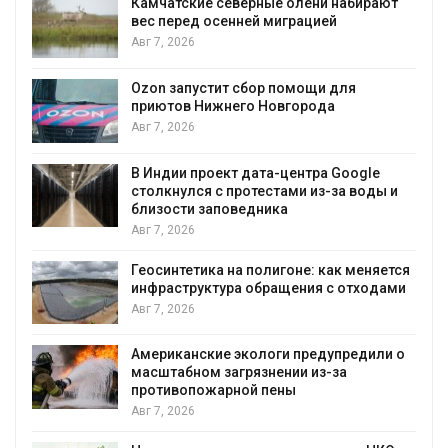
Камчатские северные олени набирают
и
вес перед осенней миграцией
Авг 7, 2026
А
Ozon запустит сбор помощи для
к
приютов Нижнего Новгорода
Авг 7, 2026
В Индии проект дата-центра Google
столкнулся с протестами из-за воды и
А
близости заповедника
Авг 7, 2026
Геосинтетика на полигоне: как меняется
инфраструктура обращения с отходами
Авг 7, 2026
Американские экологи предупредили о
масштабном загрязнении из-за
противопожарной пены
Авг 7, 2026