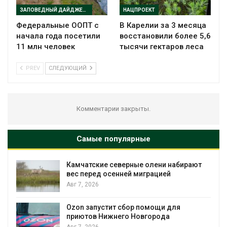
ЗАПОВЕДНЫЙ ДАЙДЖЕСТ
НАЦПРОЕКТ
Федеральные ООПТ с
В Карелии за 3 месяца
начала года посетили
восстановили более 5,6
11 млн человек
тысячи гектаров леса
PREV
СЛЕДУЮЩИЙ
Комментарии закрыты.
Самые популярные
Камчатские северные олени набирают
и
вес перед осенней миграцией
Авг 7, 2026
А
Ozon запустит сбор помощи для
к
приютов Нижнего Новгорода