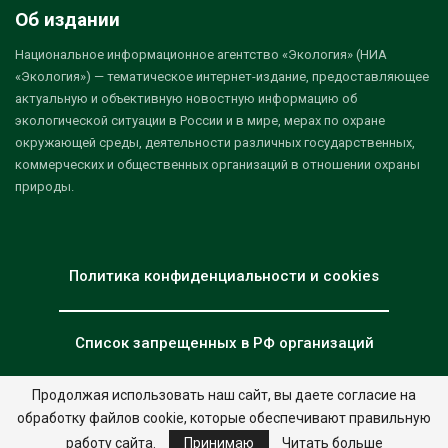
Об издании
Национальное информационное агентство «Экология» (НИА
«Экология») — тематическое интернет-издание, предоставляющее
актуальную и объективную новостную информацию об
экологической ситуации в России и в мире, мерах по охране
окружающей среды, деятельности различных государственных,
коммерческих и общественных организаций в отношении охраны
природы.
Политика конфиденциальности и cookies
Список запрещенных в РФ организаций
Продолжая использовать наш сайт, вы даете согласие на
обработку файлов cookie, которые обеспечивают правильную
© 2026 - НИА "Экология". Все права защищены.
Дизайн:
nia.eco
работу сайта.
Принимаю
Читать больше