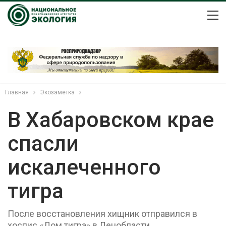
Главная
Экозаметка
В Хабаровском крае
спасли
искалеченного
тигра
После восстановления хищник отправился в
хоспис «Дом тигра» в Ленобласти