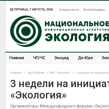
ПЯТНИЦА, 7 АВГУСТА, 2026
Спецпроекты
ЭкоКалендарь
Главная
ЧП/ЧС
Экоцид
Де-Юре
Зел
Спецпроекты
ЭкоЗОЖ
Главная
ЭкоСобытия
МФ "Экология"
3 недели на инициатив
3 недели на иници
«Экология»
Приложение «Экопульс»
для контроля мусорных
площадок запустят в
Организаторы Международного форума «Эколог
сентябре