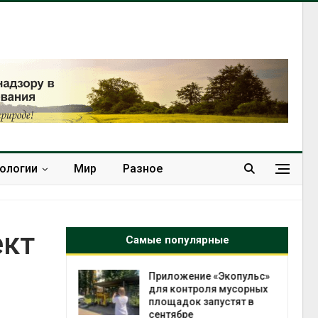
нологии
Мир
Разное
ект
Самые популярные
да с крыш
Приложение «Экопульс»
ь городам
для контроля мусорных
жару
площадок запустят в
сентябре