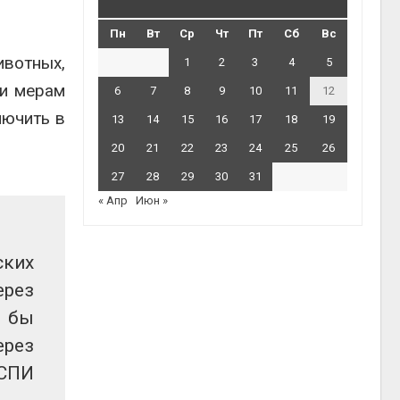
Пн
Вт
Ср
Чт
Пт
Сб
Вс
ивотных,
1
2
3
4
5
 и мерам
6
7
8
9
10
11
12
лючить в
13
14
15
16
17
18
19
20
21
22
23
24
25
26
27
28
29
30
31
« Апр
Июн »
ских
ерез
о бы
ерез
ЦСПИ