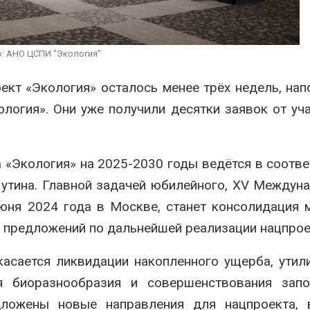
сразу несколько
вторсырья
регионов столкнулись с
Авг 6, 2026
экстремальными
дными явлениями
Учёные пред
: АНО ЦСПИ "Экология"
026
получать пит
из воздуха с
Солнечные панели над
ветра
ект «Экология» осталось менее трёх недель, на
каналами позволяют
Авг 6, 2026
огия». Они уже получили десятки заявок от уч
одновременно
вырабатывать энергию и
ить воду
026
«Экология» на 2025-2030 годы ведётся в соотве
утина. Главной задачей юбилейного, XV Междун
юня 2024 года в Москве, станет консолидация 
 предложений по дальнейшей реализации нацпрое
асается ликвидации накопленного ущерба, утил
я биоразнообразия и совершенствования запо
дложены новые направления для нацпроекта, 