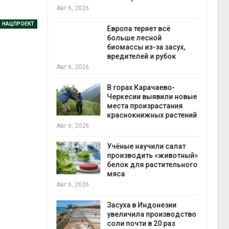
запо
Авг 6, 2026
Авг 7
НАЦПРОЕКТ
ускорить
Европа теряет всё
во мусорных
больше лесной
борку
биомассы из-за засух,
вредителей и рубок
Авг 6, 2026
Авг 7
нал вновь
В горах Карачаево-
 загрузку
Черкесии выявили новые
дефицита
места произрастания
ы
краснокнижных растений
Авг 6, 2026
пен
Авг 7
провинции
Учёные научили салат
 паводков
производить «животный»
 более 140
белок для растительного
мяса
Авг 6, 2026
Авг 7
илл
Засуха в Индонезии
увеличила производство
и для сбора
соли почти в 20 раз