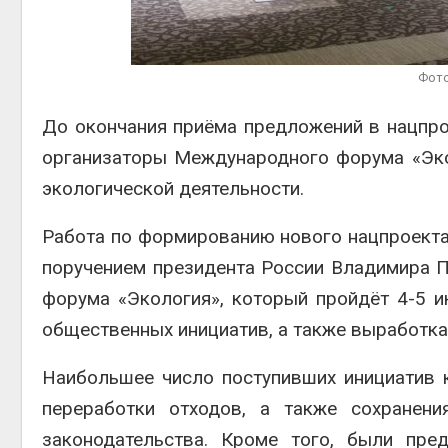
Авг 6, 2026
В пяти странах Амазонии
приро
задержали более 800
Фото
Авг 7, 2
человек в ходе операции
против экологических
преступлений
До окончания приёма предложений в нацпро
Авг 6, 2026
организаторы Международного форума «Экол
экологической деятельности.
эконом
Авг 7, 2
Работа по формированию нового нацпроекта 
поручением президента России Владимира П
форума «Экология», который пройдёт 4-5 и
общественных инициатив, а также выработка
Наибольшее число поступивших инициатив к
переработки отходов, а также сохранени
законодательства. Кроме того, были пре