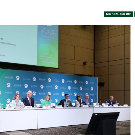
дника
026
Минприроды
МФ "ЭКОЛОГИЯ"
потребовало 
Геосинтетика на
строительст
полигоне: как меняется
объектов и у
инфраструктура
контейнерных площадок
обращения с отходами
Авг 7, 2026
026
Панамский ка
Американские экологи
ограничивает
предупредили о
судов из-за 
масштабном загрязнении
пресной вод
из-за противопожарной
Авг 6, 2026
026
В китайской 
Шэньси из-за
Названы ведущие
эвакуировали
экологические НКО
тыс. человек
России по итогам 2025
Авг 6, 2026
года
026
МЕГА и ВкусВ
установили
Тайфун, засуха и пожары:
экообменник