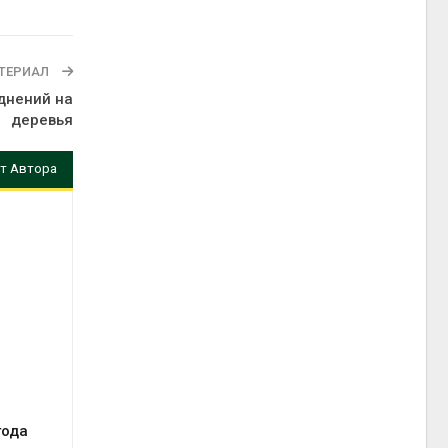
ТЕРИАЛ
днений на
деревья
т Автора
года