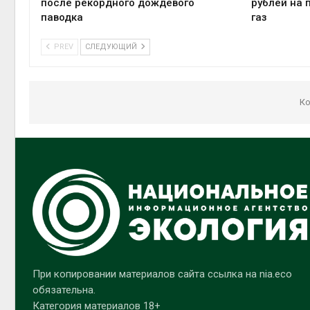
после рекордного дождевого
рублей на 
паводка
газ
PREV
СЛЕДУЮЩИЙ
Ко
При копировании материалов сайта ссылка на nia.eco
обязательна.
Категория материалов 18+