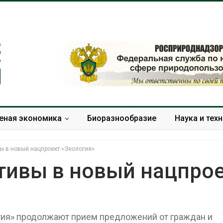
еная экономика
Биоразнообразие
Наука и тех
ы в новый нацпроект «Экология»
ативы в новый нацпро
В Индии проект дата-
Дождевая во
центра Google
может помоч
столкнулся с протестами
переживать 
ия» продолжают прием предложений от граждан и
из-за воды и близости
Авг 7, 2026