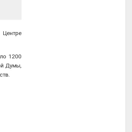
 Центре
оло 1200
ой Думы,
ств.