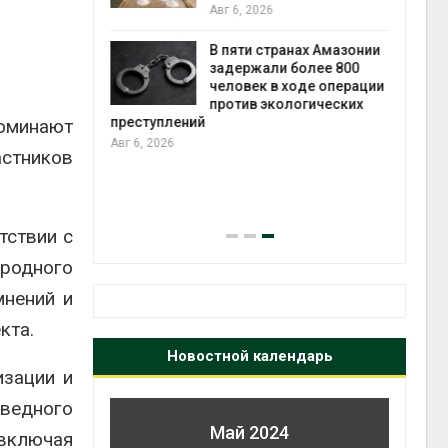
Авг 6, 2026
В пяти странах Амазонии
прир
ложили
задержали более 800
Авг 7
ьевую воду
человек в ходе операции
 помощью
против экологических
преступлений
поминают
Авг 6, 2026
астников
экон
Авг 7
тствии с
ародного
мнений и
кта.
Новостной календарь
изации и
ведного
Май 2024
включая