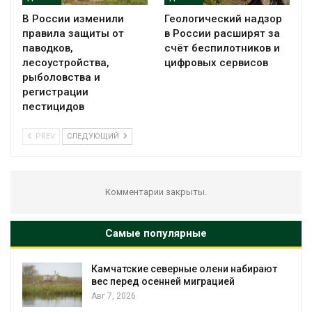
В России изменили
Геологический надзор
правила защиты от
в России расширят за
паводков,
счёт беспилотников и
лесоустройства,
цифровых сервисов
рыболовства и
регистрации
пестицидов
PREV
СЛЕДУЮЩИЙ
Комментарии закрыты.
Самые популярные
е олени набирают
Тайфун, засуха и пожары: с
играцией
несколько регионов столк
экстремальными природн
явлениями