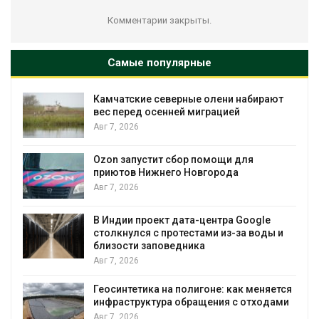
Комментарии закрыты.
Самые популярные
олени набирают
Тайфун, засуха и пожары: ср
рацией
несколько регионов столкну
экстремальными природны
явлениями
Авг 7, 2026
омощи для
города
Солнечные панели над кана
позволяют одновременно
вырабатывать энергию и эк
воду
ентра Google
ми из-за воды и
Авг 7, 2026
Дождевая вода с крыш мож
городам переживать жару
оне: как меняется
Авг 7, 2026
ения с отходами