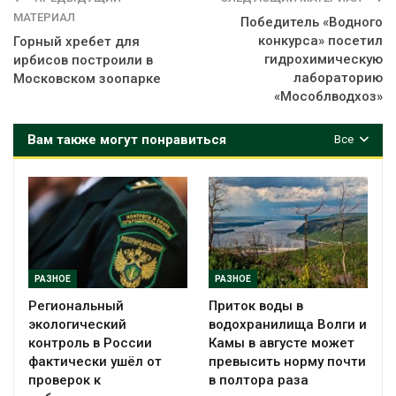
МАТЕРИАЛ
Победитель «Водного
конкурса» посетил
Горный хребет для
гидрохимическую
ирбисов построили в
лабораторию
Московском зоопарке
«Мособлводхоз»
Вам также могут понравиться
Все
РАЗНОЕ
РАЗНОЕ
Региональный
Приток воды в
экологический
водохранилища Волги и
контроль в России
Камы в августе может
фактически ушёл от
превысить норму почти
проверок к
в полтора раза