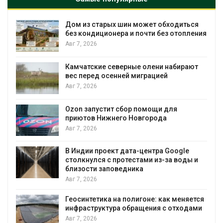
Дом из старых шин может обходиться
без кондиционера и почти без отопления
Авг 7, 2026
Камчатские северные олени набирают
вес перед осенней миграцией
и
Авг 7, 2026
А
Ozon запустит сбор помощи для
приютов Нижнего Новгорода
к
Авг 7, 2026
В Индии проект дата-центра Google
столкнулся с протестами из-за воды и
А
близости заповедника
Авг 7, 2026
Геосинтетика на полигоне: как меняется
инфраструктура обращения с отходами
Авг 7, 2026