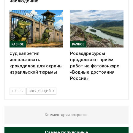
наблюдению
РАЗНОЕ
РАЗНОЕ
Суд запретил
Росводресурсы
использовать
продолжают приём
крокодилов для охраны
работ на фотоконкурс
израильской тюрьмы
«Водные достояния
России»
PREV
СЛЕДУЮЩИЙ
Комментарии закрыты.
Самые популярные