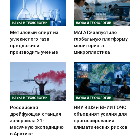
НАУКА И ТЕХНОЛОГИИ
НАУКА И ТЕХНОЛОГИИ
Метиловый спирт из
МАГАТЭ запустило
углекислого газа
глобальную платформу
предложили
мониторинга
производить ученые
микропластика
НАУКА И ТЕХНОЛОГИИ
НАУКА И ТЕХНОЛОГИИ
Российская
НИУ ВШЭ и ВНИИ ГОЧС
дрейфующая станция
объединят усилия для
завершила 21-
прогнозирования
месячную экспедицию
климатических рисков
в Арктике