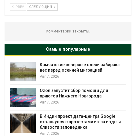
PREV
СЛЕДУЮЩИЙ
Комментарии закрыты.
Самые популярные
Камчатские северные олени набирают
и
вес перед осенней миграцией
Авг 7, 2026
А
Ozon запустит сбор помощи для
к
приютов Нижнего Новгорода
Авг 7, 2026
В Индии проект дата-центра Google
столкнулся с протестами из-за воды и
А
близости заповедника
Авг 7, 2026