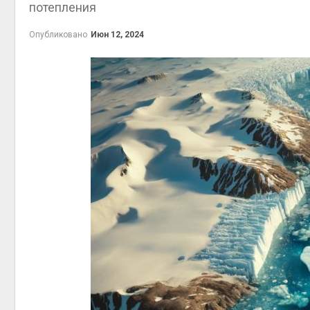
потепления
Минприроды
Опубликовано
Июн 12, 2024
потребовало ускорить
строительство мусорных
объектов и уборку
контейнерных площадок
Авг 7, 2026
Панамский канал вновь
ограничивает загрузку
судов из-за дефицита
пресной воды
Авг 6, 2026
В китайской провинции
Шэньси из-за паводков
эвакуировали более 140
тыс. человек
Авг 6, 2026
МЕГА и ВкусВилл
установили
экообменники для сбора