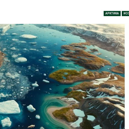
заповедника
Авг 7, 2026
Авг 7, 2026
АРКТИКА
ИС
Приток воды в
водохранилища Волги и
Геоси
Камы в августе может
полиг
превысить норму почти в
инфр
полтора раза
обра
Авг 7, 2026
Авг 7, 2026
Евросоюз потребовал
Амер
увеличить вложения в
пред
защиту природы на фоне
масш
роста ущерба от пожаров
из-з
пены
Авг 7, 2026
Авг 7, 2026
Дом из старых шин
может обходиться без
Назв
кондиционера и почти
экол
без отопления
Росси
года
Авг 7, 2026
Авг 7, 2026
Камчатские северные
олени набирают вес
Тайфу