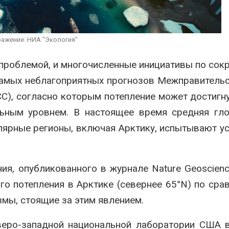
перед осенней миграцией
сраз
регио
Авг 7, 2026
экст
природными явлен
Ozon запустит сбор
ажение: НИА "Экология"
Авг 7, 2026
помощи для приютов
Нижнего Новгорода
Солн
 проблемой, и многочисленные инициативы по со
Авг 7, 2026
кана
амых неблагоприятных прогнозов Межправитель
одно
выра
C), согласно которым потепление может достигну
экономить воду
льным уровнем. В настоящее время средняя гл
Авг 7, 2026
олярные регионы, включая Арктику, испытывают у
я, опубликованного в журнале Nature Geoscienc
го потепления в Арктике (севернее 65°N) по сра
мы, стоящие за этим явлением.
веро-западной национальной лаборатории США 