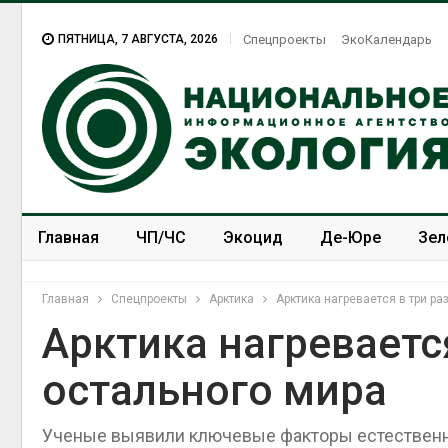
ПЯТНИЦА, 7 АВГУСТА, 2026
Спецпроекты
ЭкоКалендарь
Главная
ЧП/ЧС
Экоцид
Де-Юре
Зел
Спецпроекты
ЭкоЗОЖ
Главная
Спецпроекты
Арктика
Арктика нагревается в три ра
Арктика нагреваетс
остального мира
Дождевая вода с крыш
может помочь городам
переживать жару
Ученые выявили ключевые факторы естественн
Авг 7, 2026