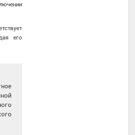
лючении
етствует
дая его
тное
нной
ного
кого