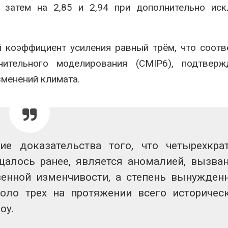
 затем на 2,85 и 2,94 при дополнительно иск
 коэффициент усиления равный трём, что соотв
ительного моделирования (CMIP6), подтверж
менений климата.
е доказательства того, что четырехкра
щалось ранее, является аномалией, вызва
нной изменчивости, а степень вынужден
оло трех на протяжении всего историчес
оу.