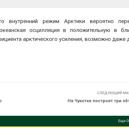
то внутренний режим Арктики вероятно пер
оокеанская осцилляция в положительную в бл
фициента арктического усиления, возможно даже д
СЛЕДУЮЩИЙ МА
о
На Чукотке построят три об
Еще О