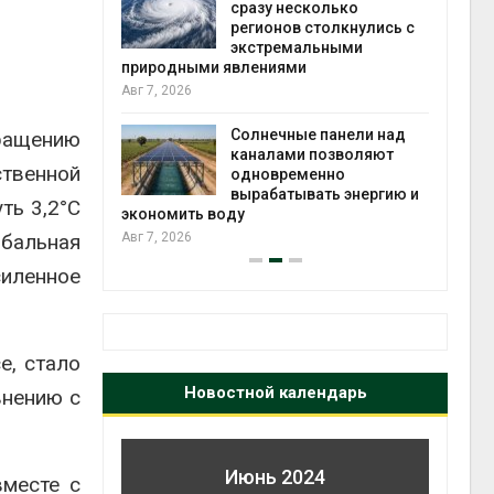
у несколько
вторсырья
нов столкнулись с
Авг 6, 2026
ремальными
иями
Учёные предложили
получать питьевую воду
из воздуха с помощью
ечные панели над
ветра
кращению
лами позволяют
Авг 6, 2026
ственной
временно
батывать энергию и
ть 3,2°C
обальная
силенное
e, стало
Новостной календарь
внению с
Июнь 2024
вместе с