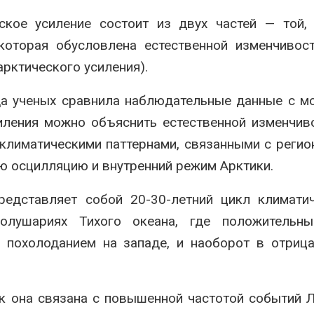
ское усиление состоит из двух частей — той,
которая обусловлена естественной изменчивос
рктического усиления).
а ученых сравнила наблюдательные данные с м
иления можно объяснить естественной изменчив
климатическими паттернами, связанными с регио
ю осцилляцию и внутренний режим Арктики.
редставляет собой 20-30-летний цикл климати
полушариях Тихого океана, где положительн
и похолоданием на западе, и наоборот в отриц
ак она связана с повышенной частотой событий 