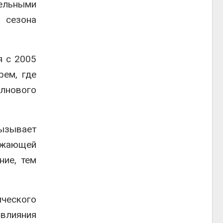
тельными
ь сезона
я с 2005
рем, где
олнового
ызывает
ражающей
ние, тем
ического
 влияния