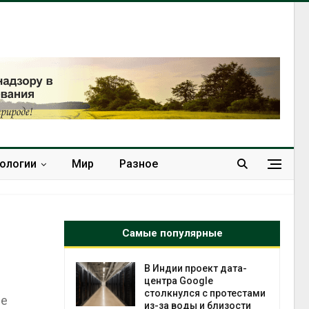
нологии
Мир
Разное
Самые популярные
ии проект дата-
Дождевая вода с крыш
ра Google
может помочь городам
кнулся с протестами
переживать жару
ие
 воды и близости
Авг 7, 2026