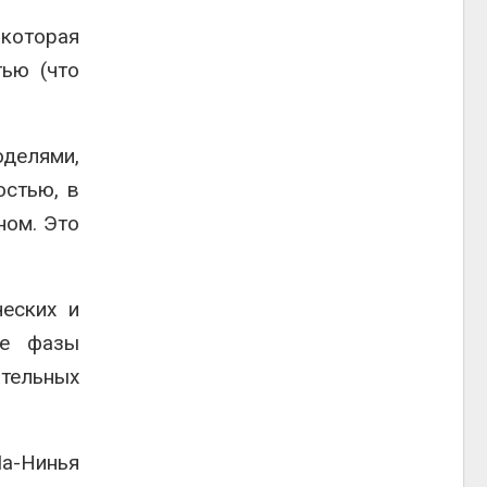
 которая
тью (что
оделями,
остью, в
ном. Это
ческих и
ые фазы
ательных
Ла-Нинья