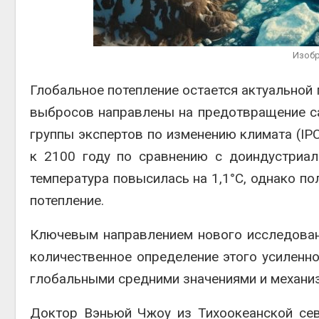
вторсырья
Авг 6, 2026
Учёные предложили
Изобр
получать питьевую воду
из воздуха с помощью
ветра
Глобальное потепление остается актуальной
Авг 6, 2026
выбросов направлены на предотвращение с
группы экспертов по изменению климата (IPC
к 2100 году по сравнению с доиндустриа
температура повысилась на 1,1°C, однако п
потепление.
Ключевым направлением нового исследовани
количественное определение этого усиленно
глобальными средними значениями и механиз
Доктор Вэньюй Чжоу из Тихоокеанской се