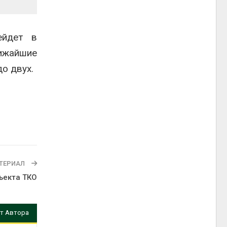
ейдет в
ижайшие
о двух.
ТЕРИАЛ
ъекта ТКО
т Автора