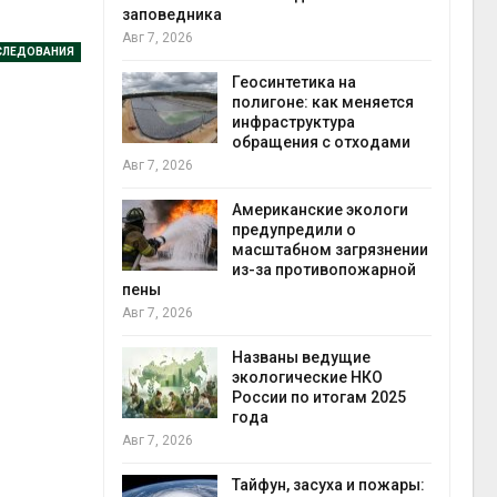
Минприроды
СЛЕДОВАНИЯ
потребовало ускорить
нтетика на
строительство мусорных
оне: как меняется
объектов и уборку
аструктура
контейнерных площадок
щения с отходами
Авг 7, 2026
Панамский канал вновь
иканские экологи
ограничивает загрузку
упредили о
судов из-за дефицита
табном загрязнении
пресной воды
а противопожарной
Авг 6, 2026
В китайской провинции
Шэньси из-за паводков
аны ведущие
эвакуировали более 140
огические НКО
тыс. человек
и по итогам 2025
Авг 6, 2026
МЕГА и ВкусВилл
установили
н, засуха и пожары:
экообменники для сбора