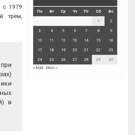
я с 1979
Пн
Вт
Ср
Чт
Пт
Сб
Вс
й трём,
1
2
3
4
5
6
7
8
9
10
11
12
13
14
15
16
17
18
19
20
21
22
23
24
25
26
27
28
29
30
 при
« Май
Июл »
зах)
мики
чных
й) в