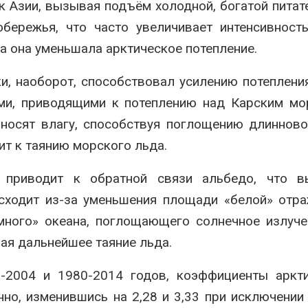
к Азии, вызывая подъём холодной, богатой пита
бережья, что часто увеличивает интенсивност
да она уменьшала арктическое потепление.
и, наоборот, способствовал усилению потеплени
ми, приводящими к потеплению над Карским мо
иносят влагу, способствуя поглощению длиннов
ит к таянию морского льда.
 приводит к обратной связи альбедо, что в
исходит из-за уменьшения площади «белой» от
много» океана, поглощающего солнечное излуче
я дальнейшее таяние льда.
0-2004 и 1980-2014 годов, коэффициенты аркт
нно, изменившись на 2,28 и 3,33 при исключении