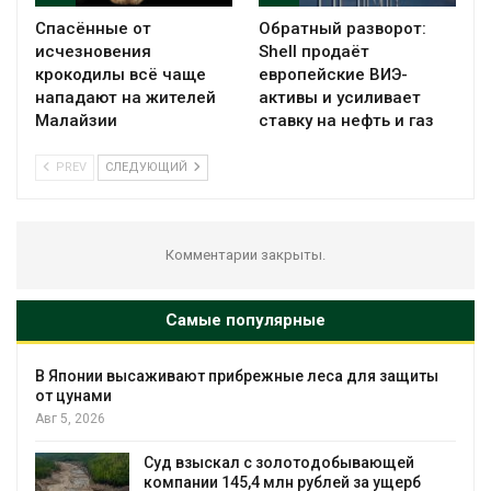
Спасённые от
Обратный разворот:
исчезновения
Shell продаёт
крокодилы всё чаще
европейские ВИЭ-
нападают на жителей
активы и усиливает
Малайзии
ставку на нефть и газ
PREV
СЛЕДУЮЩИЙ
Комментарии закрыты.
Самые популярные
ежные леса для защиты
Минприроды утверд
мониторинга и оценк
Байкал
Авг 5, 2026
с золотодобывающей
 млн рублей за ущерб
Спасённые от исчез