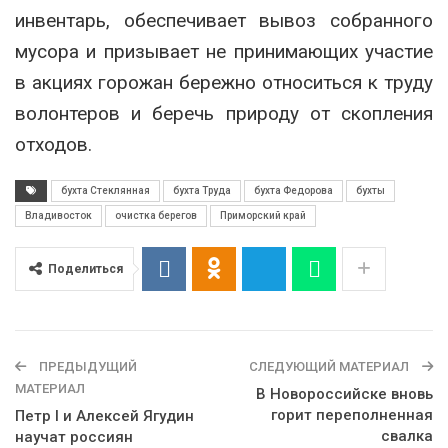
инвентарь, обеспечивает вывоз собранного
мусора и призывает не принимающих участие
в акциях горожан бережно относиться к труду
волонтеров и беречь природу от скопления
отходов.
бухта Стеклянная
бухта Труда
бухта Федорова
бухты
Владивосток
очистка берегов
Приморский край
Поделиться
ПРЕДЫДУЩИЙ
СЛЕДУЮЩИЙ МАТЕРИАЛ
МАТЕРИАЛ
В Новороссийске вновь
горит переполненная
Петр I и Алексей Ягудин
свалка
научат россиян