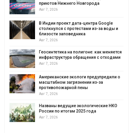
к
приютов Нижнего Новгорода
Авг 7, 2026
В Индии проект дата-центра Google
столкнулся с протестами из-за воды и
А
близости заповедника
Авг 7, 2026
Геосинтетика на полигоне: как меняется
инфраструктура обращения с отходами
Авг 7, 2026
Американские экологи предупредили о
масштабном загрязнении из-за
противопожарной пены
Авг 7, 2026
Названы ведущие экологические НКО
России по итогам 2025 года
Авг 7, 2026
я