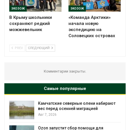
ЭКОЗОЖ
ЭКОЗОЖ
В Крыму школьники
«Команда Арктики»
сохраняют редкий
начала новую
можжевельник
экспедицию на
Соловецких островах
PREV
СЛЕДУЮЩИЙ
Комментарии закрыты.
Самые популярные
Камчатские северные олени набирают
и
вес перед осенней миграцией
Авг 7, 2026
А
Ozon запустит сбор помощи для