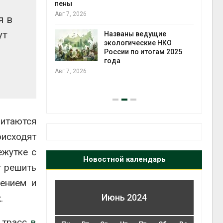
ожения в
пены
ды на фоне
Авг 7, 2026
я в
 от пожаров
Авг 6
ут
Названы ведущие
экологические НКО
х шин
России по итогам 2025
ться без
года
 и почти
Авг 7, 2026
я
Авг 6
итаются
оисходят
ежутке с
Новостной календарь
т решить
щением и
Июнь 2024
.
х трасс
в