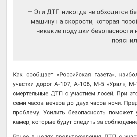
— Эти ДТП никогда не обходятся бе
Авг 6, 2
машину на скорости, которая поро
никакие подушки безопасности не 
пояснил
Авг 6, 2
Как сообщает «Российская газета», наиб
участки дорог А-107, А-108, М-5 «Урал», М
смертельные ДТП с участием лосей. При эт
семи часов вечера до двух часов ночи. Пре
проблему. Усилить безопасность поможет
камер, которые будут следить за соблюдени
Ранее в целях предупреждения ДТП с учас