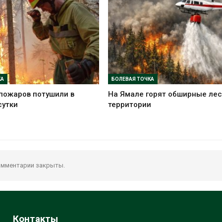
КА
БОЛЕВАЯ ТОЧКА
пожаров потушили в
На Ямале горят обширные ле
сутки
территории
мментарии закрыты.
Контакты