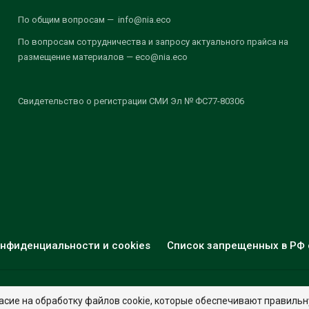
По общим вопросам — info@nia.eco
По вопросам сотрудничества и запросу актуального прайса на
размещение материалов — eco@nia.eco
Свидетельство о регистрации СМИ Эл № ФС77-80306
нфиденциальности и cookies
Список запрещенных в РФ 
© 2026 - НИА "Экология". Все права защищены.
Дизайн:
nia.eco
асие на обработку файлов cookie, которые обеспечивают правильн