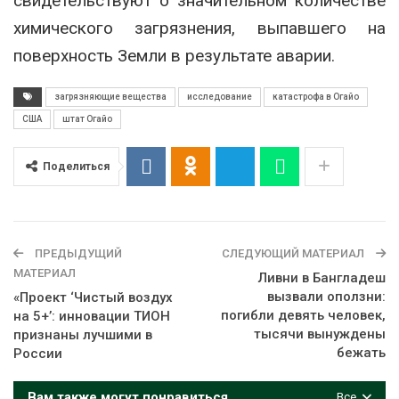
свидетельствуют о значительном количестве
химического загрязнения, выпавшего на
поверхность Земли в результате аварии.
загрязняющие вещества
исследование
катастрофа в Огайо
США
штат Огайо
Поделиться
ПРЕДЫДУЩИЙ
СЛЕДУЮЩИЙ МАТЕРИАЛ
МАТЕРИАЛ
Ливни в Бангладеш
вызвали оползни:
«Проект ‘Чистый воздух
погибли девять человек,
на 5+’: инновации ТИОН
тысячи вынуждены
признаны лучшими в
бежать
России
Вам также могут понравиться
Все