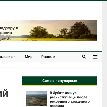
нологии
Мир
Разное
Самые популярные
ий
чнут
Суд запретил
Ницы после
использовать
 дождевого
крокодилов для охраны
израильской тюрьмы