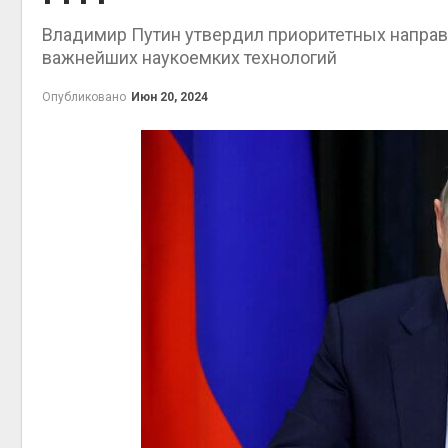
Авг 5, 2026
Авг 6,
Владимир Путин утвердил приоритетных направ
важнейших наукоемких технологий
Органические яйца
оказались «хуже для
климата»: исследование
Опубликовано
Июн 20, 2024
показало пределы
экологических расчётов
Авг 6,
Авг 5, 2026
Стартовал прием заявок
на экологическую
премию
«Экопозитив-2026»
Авг 6,
Авг 5, 2026
Омская область получит
ещё 598 млн рублей на
перевод частных домов
на газ
Авг 5, 2026
В Японии высаживают прибрежные
леса для защиты от цунами