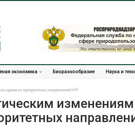
еная экономика
Биоразнообразие
Наука и тех
ла одним из приоритетных направлений НТР
тическим изменениям
иоритетных направлен
Европа теряет всё
В Ирбите на
больше лесной
расчистку 
биомассы из-за засух,
рекордного
вредителей и рубок
паводка