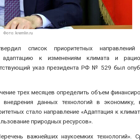
уплений
Авг 5, 2026
 2026
В Кении про
Новый порядок расчёта
строительст
нарушений квот на
проверяют п
промышленные выбросы
терроризме
Фото: kremlin.ru
может появиться в
Авг 5, 2026
айшее время
ердил список приоритетных направлений 
 2026
й адаптацию к изменениям климата и рацио
етствующий указ президента РФ № 529 был опу
ечение трех месяцев определить объем финансиро
 внедрения данных технологий в экономику, 
ритетных стало направление «Адаптация к клима
ользование природных ресурсов».
еречень важнейших наукоемких технологий». С