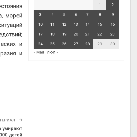
стояния
1
2
а, морей
3
4
5
6
7
8
9
ситуаций
10
11
12
13
14
15
16
дствий;
17
18
19
20
21
22
23
ческих и
24
25
26
27
28
29
30
бразия и
« Май
Июл »
ТЕРИАЛ
о умирают
000 детей