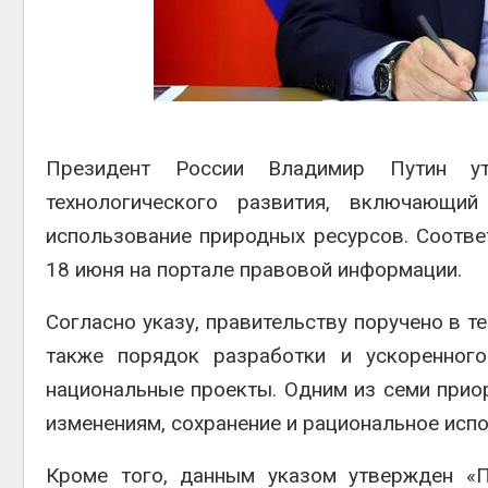
прест
Авг 5, 2026
Авг 6,
Суд взыскал с
золотодобывающей
компании 145,4 млн
рублей за ущерб недрам
Авг 5, 2026
ближ
Президент России Владимир Путин утв
Авг 6,
технологического развития, включающи
использование природных ресурсов. Соотв
18 июня на портале правовой информации.
Согласно указу, правительству поручено в т
также порядок разработки и ускоренного
национальные проекты. Одним из семи прио
изменениям, сохранение и рациональное исп
Кроме того, данным указом утвержден «П