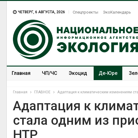
ЧЕТВЕРГ, 6 АВГУСТА, 2026
Спецпроекты
ЭкоКалендарь
Главная
ЧП/ЧС
Экоцид
Де-Юре
Зел
Спецпроекты
ЭкоЗОЖ
Главная
ГЛАВНОЕ
Адаптация к климатическим изменениям ста
Адаптация к клима
стала одним из пр
Суд запретил
использовать
НТР
крокодилов для охраны
израильской тюрьмы