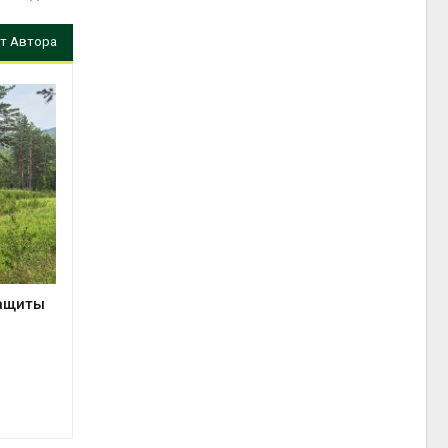
т Автора
защиты