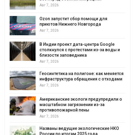
Авг 7, 2026
А
Ozon запустит сбор помощи для
к
приютов Нижнего Новгорода
Авг 7, 2026
В Индии проект дата-центра Google
столкнулся с протестами из-за воды и
А
близости заповедника
Авг 7, 2026
Геосинтетика на полигоне: как меняется
инфраструктура обращения с отходами
Авг 7, 2026
Американские экологи предупредили о
масштабном загрязнении из-за
противопожарной пены
Авг 7, 2026
Названы ведущие экологические НКО
России по итогам 2025 года