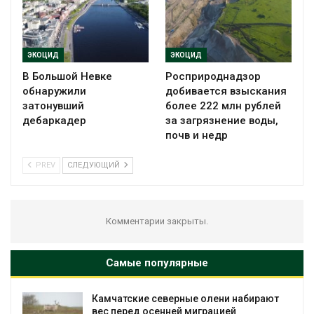
ЭКОЦИД
ЭКОЦИД
В Большой Невке
Росприроднадзор
обнаружили
добивается взыскания
затонувший
более 222 млн рублей
дебаркадер
за загрязнение воды,
почв и недр
PREV
СЛЕДУЮЩИЙ
Комментарии закрыты.
Самые популярные
Камчатские северные олени набирают
и
вес перед осенней миграцией