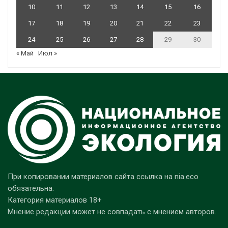
10
11
12
13
14
15
16
17
18
19
20
21
22
23
24
25
26
27
28
29
30
« Май
Июл »
При копировании материалов сайта ссылка на nia.eco
обязательна.
Категория материалов 18+
Мнение редакции может не совпадать с мнением авторов.