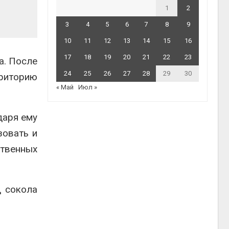
1
2
3
4
5
6
7
8
9
10
11
12
13
14
15
16
17
18
19
20
21
22
23
а. После
24
25
26
27
28
29
30
рриторию
« Май
Июл »
даря ему
зовать и
ственных
д сокола