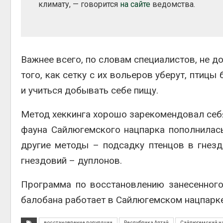
климату, — говорится
на сайте
ведомства.
Важнее всего, по словам специалистов, не до
того, как сетку с их вольеров уберут, птицы
и учиться добывать себе пищу.
Метод хеккинга хорошо зарекомендовал себя
фауна Сайлюгемского нацпарка пополнилась
другие методы – подсадку птенцов в гнезд
гнездовий – дуплонов.
Программа по восстановлению занесенного
балобана работает в Сайлюгемском нацпарке
восстановление популяции
Республика Алтай
Сайлюгемский н