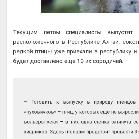
Авг 4, 2
Текущим летом специалисты выпустят н
расположенного в Республике Алтай, соко
редкой птицы уже приехали в республику и
будет доставлено еще 10 их сородичей.
— Готовить к выпуску в природу птенцов 
«пуховичков» – птиц, у которых ещё не выросл
вольеры-хеки – в них одна стенка затянута с
хищников. Здесь птенцам предстоит провести 3-5