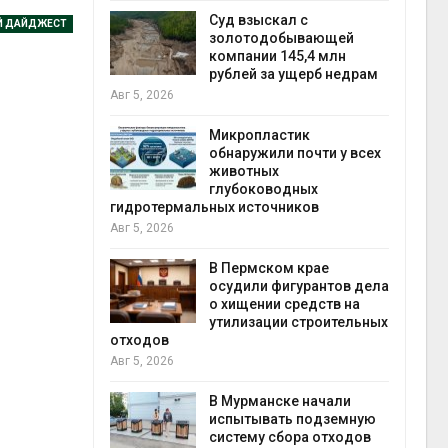
Авг 5
Суд взыскал с
Й ДАЙДЖЕСТ
ивников
золотодобывающей
а АЭС
компании 145,4 млн
 статье о
рублей за ущерб недрам
Авг 5, 2026
Авг 5
Микропластик
обнаружили почти у всех
ь
животных
для охраны
глубоководных
 тюрьмы
гидротермальных источников
Авг 5, 2026
рыбо
Авг 5
 яйца
В Пермском крае
уже для
осудили фигурантов дела
следование
о хищении средств на
еделы
утилизации строительных
отходов
Авг 5, 2026
экол
Авг 4
ием заявок
В Мурманске начали
скую
испытывать подземную
систему сбора отходов