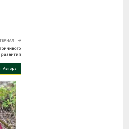
ТЕРИАЛ
тойчивого
развития
т Автора