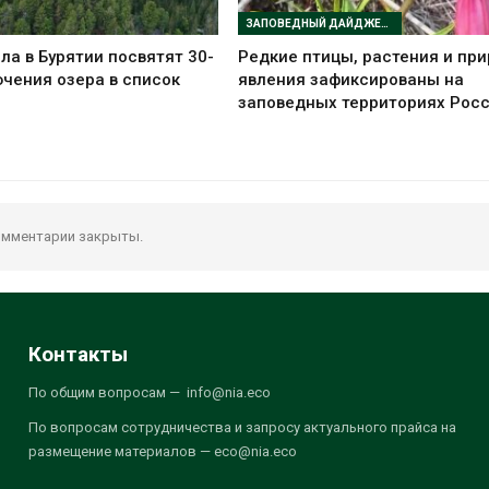
ЗАПОВЕДНЫЙ ДАЙДЖЕСТ
ла в Бурятии посвятят 30-
Редкие птицы, растения и пр
чения озера в список
явления зафиксированы на
заповедных территориях Рос
мментарии закрыты.
Контакты
По общим вопросам — info@nia.eco
По вопросам сотрудничества и запросу актуального прайса на
размещение материалов — eco@nia.eco