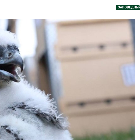
026
ЗАПОВЕДНЫ
В Кении прот
Спасённые от
строительств
исчезновения крокодилы
проверяют по
всё чаще нападают на
терроризме
жителей Малайзии
Авг 5, 2026
026
Суд запретил
В России изменили
использоват
правила защиты от
крокодилов 
паводков,
израильской
лесоустройства,
Авг 5, 2026
вства и регистрации пестицидов
026
Органические
оказались «х
От спасения рек до
климата»: ис
цифровых экотроп:
показало пр
определены финалисты
экологических расчётов
Детского
Авг 5, 2026
ического форума
026
Стартовал пр
на экологиче
Обратный разворот: Shell
премию