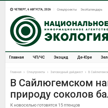
ЧЕТВЕРГ, 6 АВГУСТА, 2026
Спецпроекты
ЭкоКалендарь
Главная
ЧП/ЧС
Экоцид
Де-Юре
Зел
Спецпроекты
ЭкоЗОЖ
Главная
Спецпроекты
Заповедный дайджест
В Сайлюгемск
В Сайлюгемском на
природу соколов б
К новоселью готовятся 15 птенцов