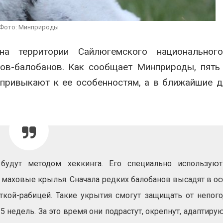
продаёт европейские
«Экопозитив-
ВИЭ-активы и усиливает
Авг 5, 2026
ставку на нефть и газ
Фото: Минприроды
026
Омская облас
ещё 598 млн 
а территории Сайлюгемского национального
Ливни и наводнения на
перевод час
юге Индии привели к
на газ
лов-балобанов. Как сообщает Минприроды, пять
гибели 14 человек
Авг 5, 2026
 привыкают к ее особенностям, а в ближайшие 
Авг 4, 2026
будут методом хеккинга. Его специально использую
и маховые крылья. Сначала редких балобанов высадят в о
еткой-рабицей. Такие укрытия смогут защищать от непог
 недель. За это время они подрастут, окрепнут, адаптирую