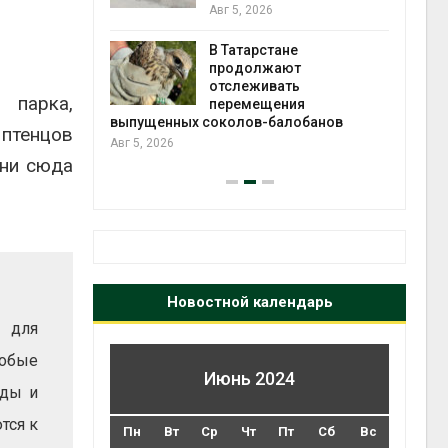
2026»
Авг 5, 2026
В Татарстане
Авг 4
ть получит
продолжают
рублей на
отслеживать
 парка,
тных домов
перемещения
выпущенных соколов-балобанов
 птенцов
Авг 5, 2026
дни сюда
Новостной календарь
т для
собые
Июнь 2024
оды и
тся к
Пн
Вт
Ср
Чт
Пт
Сб
Вс