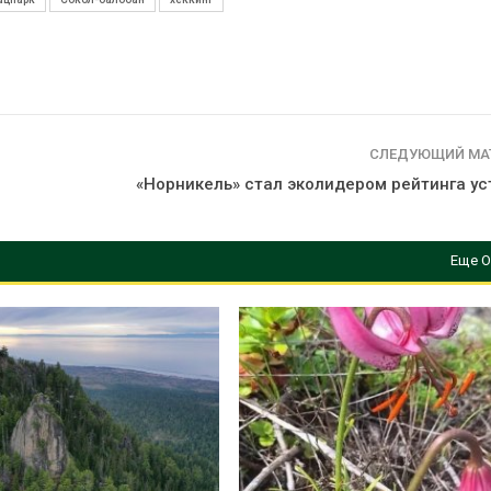
СЛЕДУЮЩИЙ МА
«Норникель» стал эколидером рейтинга ус
Еще О