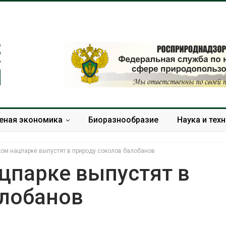
еная экономика
Биоразнообразие
Наука и тех
ом нацпарке выпустят в природу соколов балобанов
цпарке выпустят в
алобанов
Минприроды утвердило
Москвариум о
единую систему
летие трёхд
мониторинга и оценки
фестивалем
нагрузки на Байкал
Авг 5, 2026