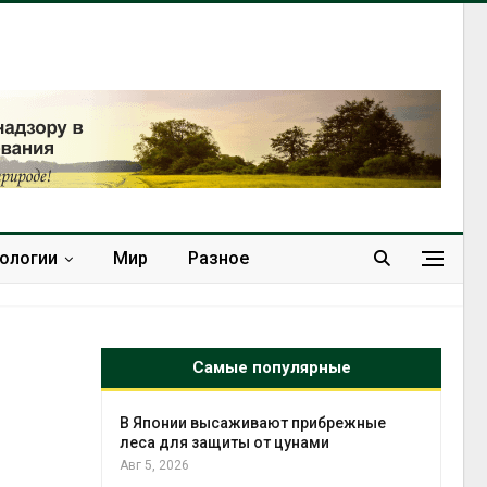
нологии
Мир
Разное
Самые популярные
тметит 11-
В Японии высаживают прибрежные
невным
леса для защиты от цунами
Авг 5, 2026