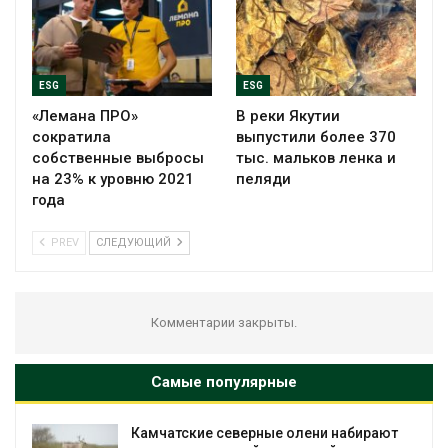
ESG
ESG
«Лемана ПРО»
В реки Якутии
сократила
выпустили более 370
собственные выбросы
тыс. мальков ленка и
на 23% к уровню 2021
пеляди
года
PREV
СЛЕДУЮЩИЙ
Комментарии закрыты.
Самые популярные
ие северные олени набирают
Тайфун, засуха 