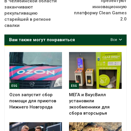
презентуют
В Челябинской области
инновационную
заканчивают
платформу Clean Games
рекультивацию
2.0
старейшей в регионе
свалки
Вам также могут понравиться
Все
ESG
ESG
Ozon запустит сбор
МЕГА и ВкусВилл
помощи для приютов
установили
Нижнего Новгорода
экообменники для
сбора вторсырья