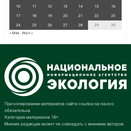
10
11
12
13
14
15
16
17
18
19
20
21
22
23
24
25
26
27
28
29
30
« Май
Июл »
При копировании материалов сайта ссылка на nia.eco
обязательна.
Категория материалов 18+
Мнение редакции может не совпадать с мнением авторов.