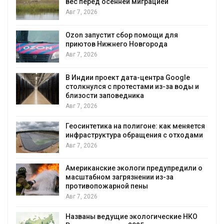
 осенней миграцией
несколько реги
экстремальны
явлениями
Авг 7, 2026
стит сбор помощи для
Нижнего Новгорода
Солнечные пан
позволяют одн
вырабатывать 
воду
роект дата-центра Google
я с протестами из-за воды и
Авг 7, 2026
 заповедника
Дождевая вода
городам переж
ика на полигоне: как меняется
Авг 7, 2026
уктура обращения с отходами
Минприроды по
строительство 
уборку контей
ские экологи предупредили о
м загрязнении из-за
Авг 7, 2026
ожарной пены
Панамский кана
загрузку судов
воды
ведущие экологические НКО