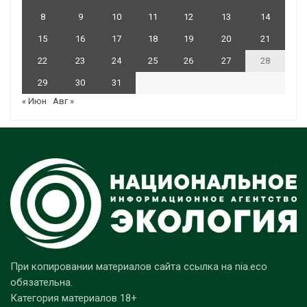
8
9
10
11
12
13
14
15
16
17
18
19
20
21
22
23
24
25
26
27
28
29
30
31
« Июн
Авг »
При копировании материалов сайта ссылка на nia.eco
обязательна.
Категория материалов 18+