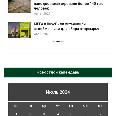
паводков эвакуировали более 140 тыс.
человек
Авг 6, 2026
МЕГА и ВкусВилл установили
экообменники для сбора вторсырья
Авг 6, 2026
Новостной календарь
Июль 2024
Пн
Вт
Ср
Чт
Пт
Сб
Вс
1
2
3
4
5
6
7