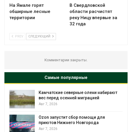
На Ямале горят
В Свердловской
обширные лесные
области расчистят
территории
реку Ницу впервые за
32 года
PREV
СЛЕДУЮЩИЙ
Комментарии закрыты.
Самые популярные
Камчатские северные олени набирают
и
вес перед осенней миграцией
Авг 7, 2026
А
Ozon запустит сбор помощи для
к
приютов Нижнего Новгорода
Авг 7, 2026