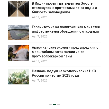
воду
дата-центра Google
тестами из-за воды и
Авг 7, 2026
дника
Дождевая вода с кры
городам переживать 
полигоне: как меняется
Авг 7, 2026
обращения с отходами
Минприроды потребов
строительство мусорн
уборку контейнерных
ологи предупредили о
язнении из-за
Авг 7, 2026
й пены
Панамский канал внов
загрузку судов из-за 
воды
 экологические НКО
 2025 года
Авг 6, 2026
В китайской провинции
паводков эвакуировали
человек
Авг 6, 2026