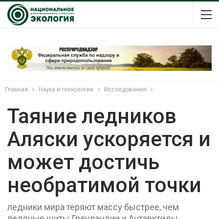
Главная
Наука и технологии
Исследования
Таяние ледников
Аляски ускоряется и
может достичь
необратимой точки
ледники мира теряют массу быстрее, чем
ледяные щиты Гренландии и Антарктиды