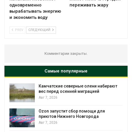
одновременно
переживать жару
вырабатывать энергию
и экономить воду
PREV
СЛЕДУЮЩИЙ
Комментарии закрыты.
Самые популярные
рные олени набирают
Тайфун, засуха и пожар
ей миграцией
несколько регионов с
экстремальными при
явлениями
Авг 7, 2026
бор помощи для
о Новгорода
Солнечные панели над
позволяют одновреме
вырабатывать энергию