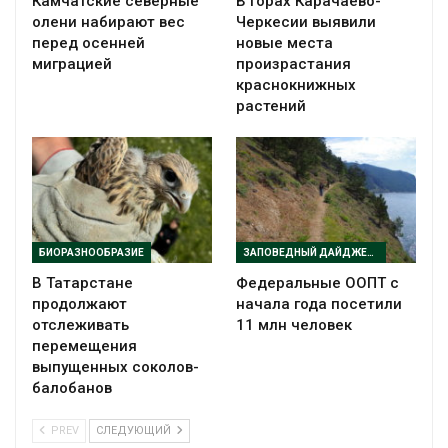
Камчатские северные
В горах Карачаево-
олени набирают вес
Черкесии выявили
перед осенней
новые места
миграцией
произрастания
краснокнижных
растений
БИОРАЗНООБРАЗИЕ
ЗАПОВЕДНЫЙ ДАЙДЖЕСТ
В Татарстане
Федеральные ООПТ с
продолжают
начала года посетили
отслеживать
11 млн человек
перемещения
выпущенных соколов-
балобанов
PREV
СЛЕДУЮЩИЙ