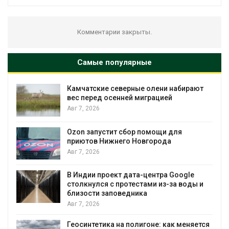
Комментарии закрыты.
Самые популярные
Камчатские северные олени набирают
и
вес перед осенней миграцией
Авг 7, 2026
А
Ozon запустит сбор помощи для
к
приютов Нижнего Новгорода
Авг 7, 2026
В Индии проект дата-центра Google
столкнулся с протестами из-за воды и
А
близости заповедника
Авг 7, 2026
Геосинтетика на полигоне: как меняется