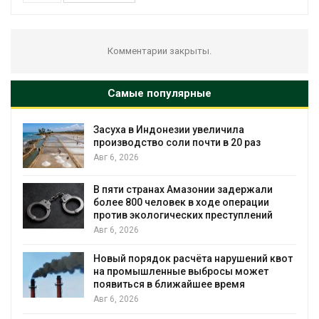
Комментарии закрыты.
Самые популярные
В Австралии снизят стоимость
аз
установки солнечных панелей для
бизнеса
Авг 6, 2026
жали
Москвариум отметит 11-летие
ции
трёхдневным фестивалем
ений
Авг 5, 2026
ний квот
В Кении противников строительства 
жет
проверяют по статье о терроризме
Авг 5, 2026
Суд запретил использовать крокоди