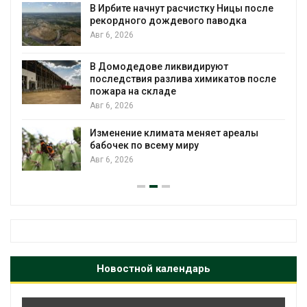
 после
для охраны израильской тюрьмы
а
Авг 5, 2026
Органические яйца оказались «хуже 
климата»: исследование показало
в после
пределы экологических расчётов
Авг 5, 2026
Стартовал прием заявок на
алы
экологическую премию
«Экопозитив-2026»
Авг 5, 2026
Новостной календарь