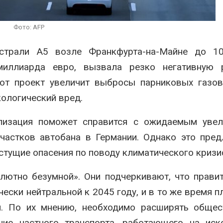
может появит
026
ближайшее время
Авг 6, 2026
Микропластик
Фото: AFP
обнаружили почти у всех
животных
В Ирбите начн
истрали А5 возле Франкфурта-на-Майне до 10
глубоководных
расчистку Ни
ермальных источников
рекордного 
миллиарда евро, вызвала резко негативную 
паводка
026
тот проект увеличит выбросы парниковых газов
Авг 6, 2026
кологический вред.
лизация поможет справится с ожидаемым увел
частков автобана в Германии. Однако это пре
стущие опасения по поводу климатического кризи
лютно безумной». Они подчеркивают, что прави
ески нейтральной к 2045 году, и в то же время п
ли. По их мнению, необходимо расширять обще
ние частного транспорта, работающего на иск