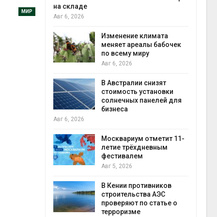
на складе
экол
МИР
Авг 6, 2026
Авг 5
ли салат
 «животный»
Изменение климата
стительного
меняет ареалы бабочек
по всему миру
Авг 6, 2026
Авг 5
онезии
В Австралии снизят
роизводство
стоимость установки
20 раз
солнечных панелей для
бизнеса
Авг 6, 2026
Авг 5
ах Амазонии
лее 800
Москвариум отметит 11-
де операции
летие трёхдневным
В Яп
гических
фестивалем
леса
Авг 5, 2026
Авг 5
В Кении противников
ок расчёта
строительства АЭС
от на
проверяют по статье о
ые выбросы
терроризме