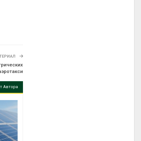
ТЕРИАЛ
трических
аэротакси
т Автора