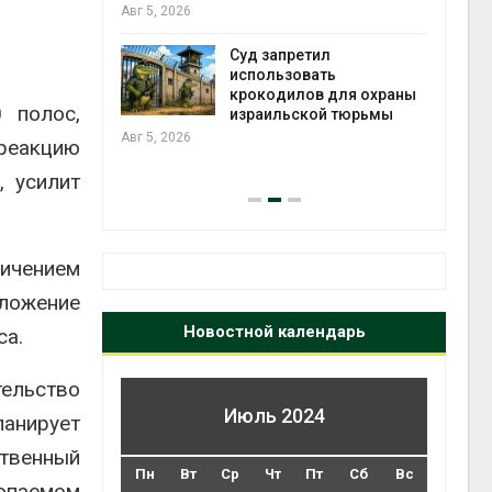
ься в
Авг 5, 2026
Авг 5
Суд запретил
использовать
ут
крокодилов для охраны
 полос,
цы после
израильской тюрьмы
дождевого
гидр
Авг 5, 2026
реакцию
Авг 5
, усилит
ичением
дложение
Новостной календарь
са.
тельство
Июль 2024
ланирует
ственный
Пн
Вт
Ср
Чт
Пт
Сб
Вс
опаемом