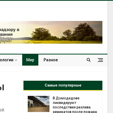
нологии
Мир
Разное
ы
Самые популярные
чаево-
В Домодедове
явили новые
ликвидируют
астания
последствия разлива
ей
ых растений
химикатов после пожара