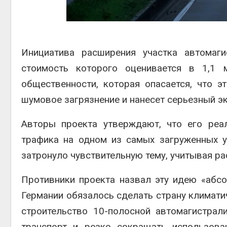
Авг 5, 2
Инициатива расширения участка автомаг
гидрот
стоимость которого оценивается в 1,1 
Авг 5, 2
общественности, которая опасается, что э
шумовое загрязнение и нанесет серьезный э
Авторы проекта утверждают, что его реа
трафика на одном из самых загруженных у
затронуло чувствительную тему, учитывая ра
Противники проекта назвал эту идею «абсо
Германии обязалось сделать страну климатич
строительство 10-полосной автомагистра
транспорт и резко сокращать использова