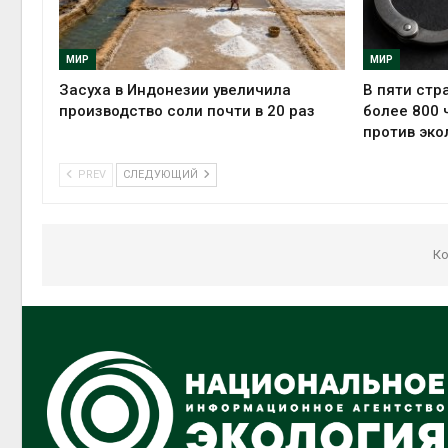
МИР
МИР
Засуха в Индонезии увеличила
В пяти стр
производство соли почти в 20 раз
более 800 
против эко
PREV
СЛЕДУЮЩИЙ
Ко