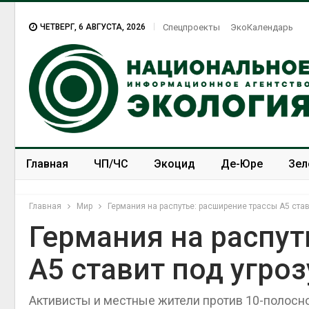
ЧЕТВЕРГ, 6 АВГУСТА, 2026
Спецпроекты
ЭкоКалендарь
Главная
ЧП/ЧС
Экоцид
Де-Юре
Зел
Спецпроекты
ЭкоЗОЖ
Главная
Мир
Германия на распутье: расширение трассы А5 став
Германия на распут
А5 ставит под угро
Активисты и местные жители против 10-полосн