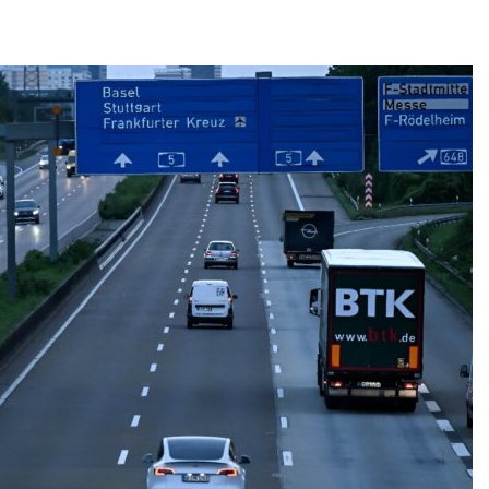
ических расчётов
Авг 6, 2026
026
Учёные научи
Стартовал прием заявок
производить
на экологическую
белок для ра
премию
мяса
«Экопозитив-2026»
Авг 6, 2026
026
Засуха в Инд
Омская область получит
увеличила п
ещё 598 млн рублей на
соли почти в 
перевод частных домов
Авг 6, 2026
на газ
026
В пяти стран
задержали бо
ии высаживают прибрежные
человек в хо
ля защиты от цунами
против эколо
преступлений
026
Авг 6, 2026
Суд взыскал с
золотодобывающей
Новый поряд
компании 145,4 млн
нарушений кв
рублей за ущерб недрам
промышленн