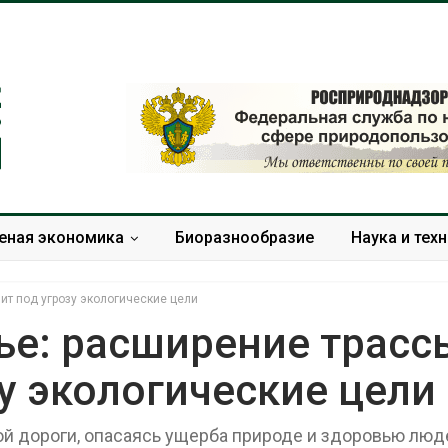
еная экономика
Биоразнообразие
Наука и тех
ит под угрозу экологические цели
ье: расширение трасс
зу экологические цели
Органические яйца
В горах Кара
оказались «хуже для
Черкесии вы
климата»: исследование
места произр
ой дороги, опасаясь ущерба природе и здоровью люд
показало пределы
краснокнижн