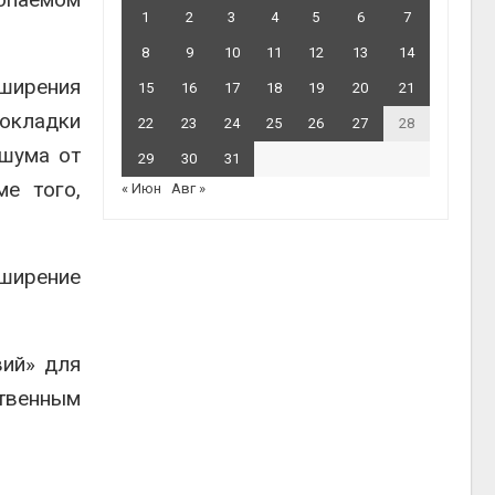
1
2
3
4
5
6
7
8
9
10
11
12
13
14
ширения
15
16
17
18
19
20
21
окладки
22
23
24
25
26
27
28
 шума от
29
30
31
е того,
« Июн
Авг »
сширение
вий» для
ственным