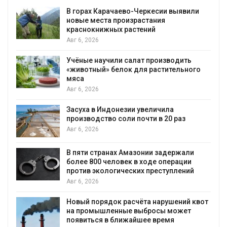
В Домодедове ликвидируют
последствия разлива химикатов после
пожара на складе
Авг 6, 2026
Изменение климата меняет ареалы
о
бабочек по всему миру
Авг 6, 2026
В Австралии снизят стоимость
установки солнечных панелей для
бизнеса
Авг 6, 2026
Москвариум отметит 11-летие
трёхдневным фестивалем
Авг 5, 2026
В Кении противников строительства АЭС
вот
проверяют по статье о терроризме
Авг 5, 2026