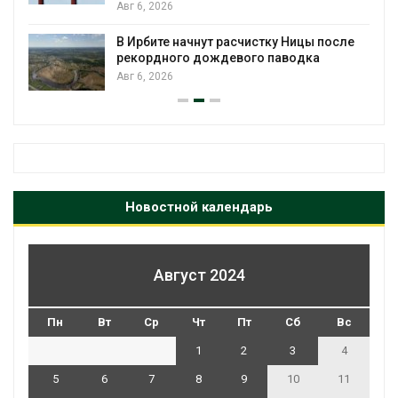
Суд запретил использовать крокодилов
для охраны израильской тюрьмы
е
Авг 5, 2026
Новостной календарь
Август 2024
Пн
Вт
Ср
Чт
Пт
Сб
Вс
1
2
3
4
5
6
7
8
9
10
11