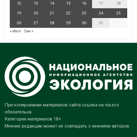
12
13
14
15
16
17
18
19
20
21
22
23
24
25
26
27
28
29
30
31
« Июл
Сен »
При копировании материалов сайта ссылка на nia.eco
обязательна.
Категория материалов 18+
Мнение редакции может не совпадать с мнением авторов.