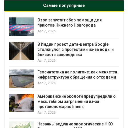
Самые популярные
Ozon запустит сбор помощи для
к
приютов Нижнего Новгорода
Авг 7, 2026
А
В Индии проект дата-центра Google
столкнулся с протестами из-за воды и
близости заповедника
Авг 7, 2026
Геосинтетика на полигоне: как меняется
инфраструктура обращения с отходами
Авг 7, 2026
Американские экологи предупредили о
масштабном загрязнении из-за
противопожарной пены
Авг 7, 2026
Названы ведущие экологические НКО