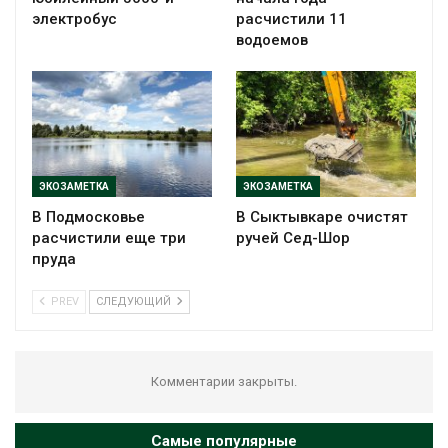
электробус
расчистили 11
водоемов
ЭКОЗАМЕТКА
ЭКОЗАМЕТКА
В Подмосковье
В Сыктывкаре очистят
расчистили еще три
ручей Сед-Шор
пруда
PREV
СЛЕДУЮЩИЙ
Комментарии закрыты.
Самые популярные