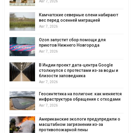
Авг 7, 2026
Камчатские северные олени набирают
вес перед осенней миграцией
и
Авг 7, 2026
А
Ozon запустит сбор помощи для
приютов Нижнего Новгорода
к
Авг 7, 2026
В Индии проект дата-центра Google
столкнулся с протестами из-за воды и
А
близости заповедника
Авг 7, 2026
Геосинтетика на полигоне: как меняется
инфраструктура обращения с отходами
Авг 7, 2026
Американские экологи предупредили о
масштабном загрязнении из-за
противопожарной пены