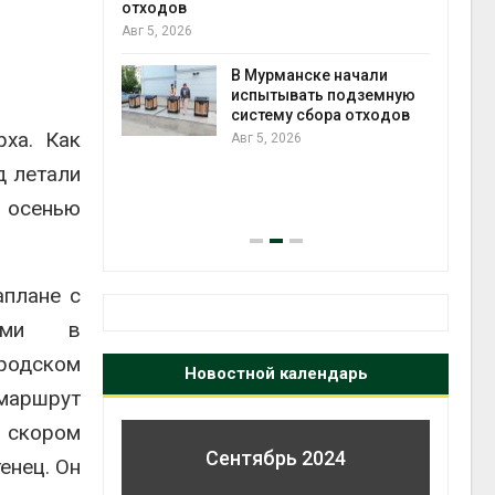
отходов
Авг 5, 2026
экол
ием заявок
В Мурманске начали
Авг 4
скую
испытывать подземную
систему сбора отходов
2026»
рха. Как
Авг 5, 2026
д летали
я осенью
Авг 4
аплане с
ными в
родском
Новостной календарь
 маршрут
 скором
Сентябрь 2024
енец. Он