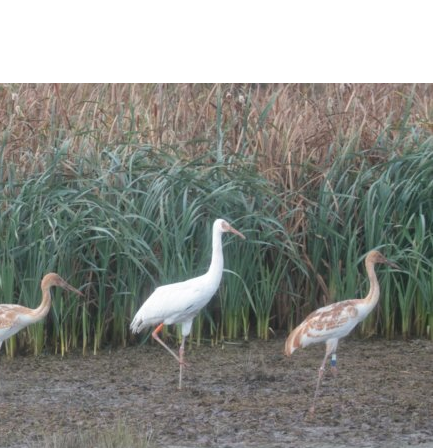
енных соколов-балобанов
Авг 6, 2026
026
Москвариум о
Минприроды утвердило
летие трёхд
единую систему
фестивалем
мониторинга и оценки
Авг 5, 2026
нагрузки на Байкал
026
В Кении прот
строительств
Спасённые от
проверяют по
исчезновения крокодилы
терроризме
всё чаще нападают на
Авг 5, 2026
жителей Малайзии
026
Суд запретил
использоват
В России изменили
крокодилов 
правила защиты от
израильской
паводков,
Авг 5, 2026
лесоустройства,
вства и регистрации пестицидов
Органические
026
оказались «х
климата»: ис
От спасения рек до
показало пр