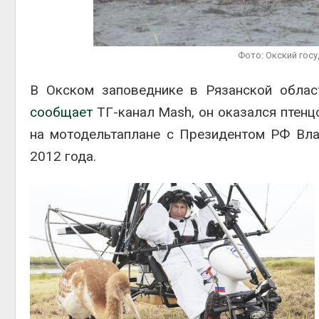
эколог
Фото: Окский гос
Авг 4, 2
В Окском заповеднике в Рязанской облас
сообщает
ТГ-канал Mash, он оказался птенц
на мотодельтаплане с Президентом РФ Вл
Авг 4, 2
2012 года.