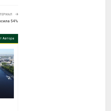
ТЕРИАЛ
ысила 54%
т Автора