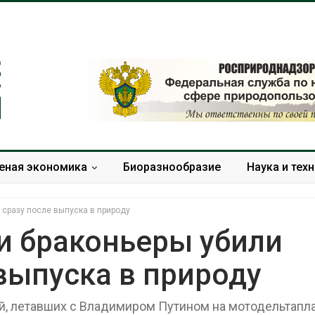
еная экономика
Биоразнообразие
Наука и тех
 сразу после выпуска в природу
и браконьеры убили
 выпуска в природу
В Татарстане
В Австралии 
продолжают
стоимость ус
отслеживать
солнечных п
й, летавших с Владимиром Путином на мотодельтапл
перемещения
бизнеса