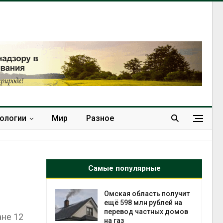
нологии
Мир
Разное
Самые популярные
снизят
Омская область получит
тановки
ещё 598 млн рублей на
анелей для
перевод частных домов
ане 12
на газ