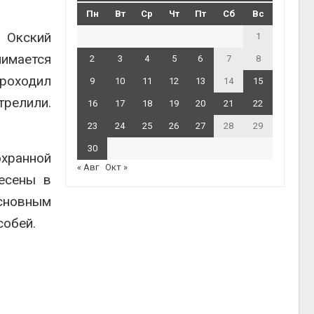
Пн
Вт
Ср
Чт
Пт
Сб
Вс
 Окский
1
имается
2
3
4
5
6
7
8
роходил
9
10
11
12
13
14
15
трелили.
16
17
18
19
20
21
22
23
24
25
26
27
28
29
30
охранной
« Авг
Окт »
несены в
основным
собей.