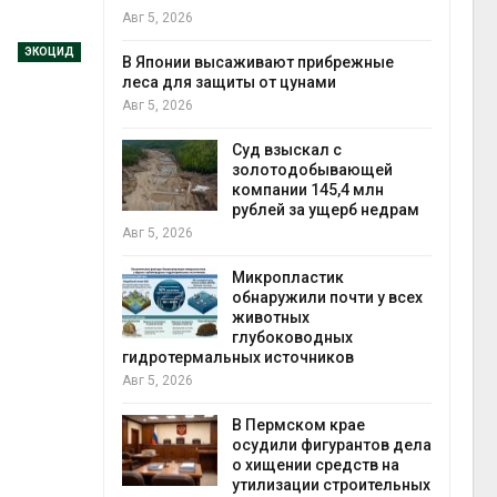
выпу
Авг 5, 2026
Авг 5
ЭКОЦИД
тметит 11-
В Японии высаживают прибрежные
невным
леса для защиты от цунами
Авг 5, 2026
Суд взыскал с
Авг 5
ивников
золотодобывающей
а АЭС
компании 145,4 млн
 статье о
рублей за ущерб недрам
Авг 5, 2026
Микропластик
Авг 5
обнаружили почти у всех
ь
животных
для охраны
глубоководных
 тюрьмы
гидротермальных источников
Авг 5, 2026
рыбо
 яйца
В Пермском крае
Авг 5
уже для
осудили фигурантов дела
следование
о хищении средств на
еделы
утилизации строительных