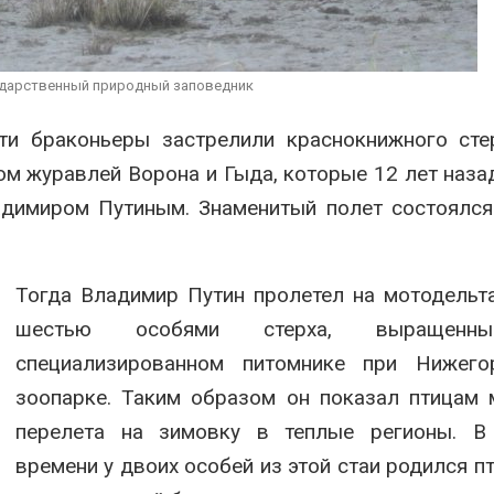
цифровых экотроп:
экологических расчётов
определены финалисты
Авг 5, 2026
Детского
ического форума
Стартовал пр
ударственный природный заповедник
026
на экологиче
премию
Обратный разворот: Shell
«Экопозитив-
ти браконьеры застрелили краснокнижного сте
продаёт европейские
Авг 5, 2026
ом журавлей Ворона и Гыда, которые 12 лет наза
ВИЭ-активы и усиливает
ставку на нефть и газ
адимиром Путиным. Знаменитый полет состоялс
026
Тогда Владимир Путин пролетел на мотодельт
шестью особями стерха, выращен
специализированном питомнике при Нижего
зоопарке. Таким образом он показал птицам
перелета на зимовку в теплые регионы. В
времени у двоих особей из этой стаи родился пт