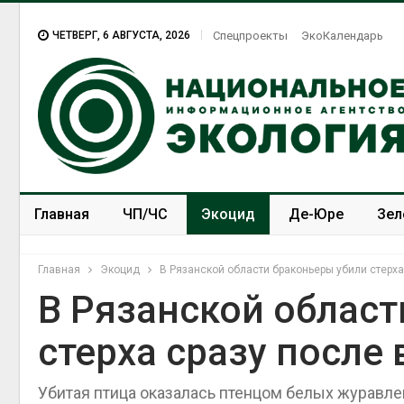
ЧЕТВЕРГ, 6 АВГУСТА, 2026
Спецпроекты
ЭкоКалендарь
Главная
ЧП/ЧС
Экоцид
Де-Юре
Зел
Спецпроекты
ЭкоЗОЖ
Главная
Экоцид
В Рязанской области браконьеры убили стерха
В Рязанской област
стерха сразу после
Убитая птица оказалась птенцом белых журавле