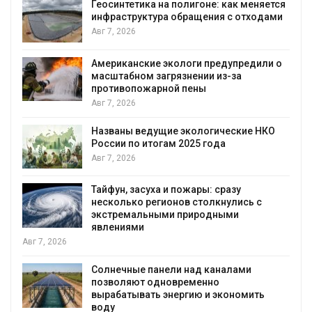
ется
строительство мусорных объектов и
ами
уборку контейнерных площадок
Авг 7, 2026
и о
Панамский канал вновь ограничивает
загрузку судов из-за дефицита пресной
воды
Авг 6, 2026
КО
В китайской провинции Шэньси из-за
паводков эвакуировали более 140 тыс.
человек
Авг 6, 2026
МЕГА и ВкусВилл установили
экообменники для сбора вторсырья
Авг 6, 2026
Учёные предложили получать питьевую
воду из воздуха с помощью ветра
Авг 6, 2026