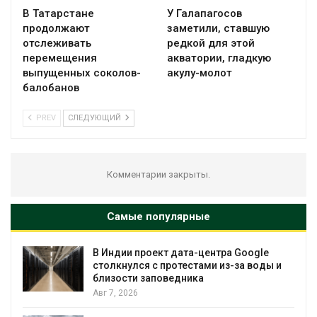
В Татарстане
У Галапагосов
продолжают
заметили, ставшую
отслеживать
редкой для этой
перемещения
акватории, гладкую
выпущенных соколов-
акулу-молот
балобанов
PREV
СЛЕДУЮЩИЙ
Комментарии закрыты.
Самые популярные
Дождевая вода с крыш может помочь
ы и
городам переживать жару
Авг 7, 2026
Минприроды потребовало ускорить