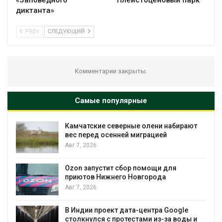
«Заповедного
Плейстоценовый парк
диктанта»
PREV
СЛЕДУЮЩИЙ
Комментарии закрыты.
Самые популярные
Камчатские северные олени набирают
и
вес перед осенней миграцией
Авг 7, 2026
А
Ozon запустит сбор помощи для
к
приютов Нижнего Новгорода
Авг 7, 2026
В Индии проект дата-центра Google
столкнулся с протестами из-за воды и
А