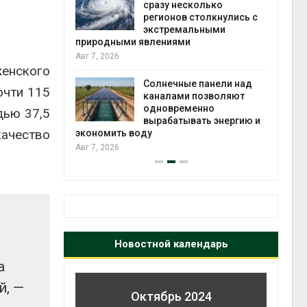
й миграцией
сразу несколько
регионов столкнулись с
Авг 6
экстремальными
природными явлениями
т сбор
Авг 7, 2026
приютов
енского
города
Солнечные панели над
очти 115
каналами позволяют
Авг 6
одновременно
дью 37,5
вырабатывать энергию и
качество
экономить воду
Авг 7, 2026
Новостной календарь
а
й, —
Октябрь 2024