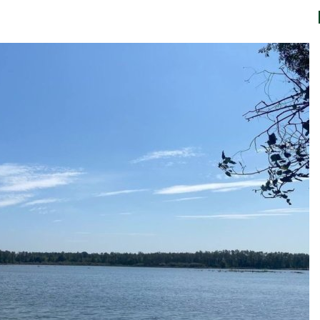
Авг 7, 2026
Минприроды
потребовало ускорить
Приток воды 
строительство мусорных
водохранили
объектов и уборку
Камы в авгус
нерных площадок
превысить но
полтора раза
026
Авг 7, 2026
Панамский канал вновь
ограничивает загрузку
Евросоюз по
судов из-за дефицита
увеличить вл
пресной воды
защиту приро
роста ущерба
026
Авг 7, 2026
В китайской провинции
Шэньси из-за паводков
Дом из стары
эвакуировали более 140
может обходи
тыс. человек
кондиционера
без отоплени
026
Авг 7, 2026
МЕГА и ВкусВилл
установили
Камчатские 
экообменники для сбора
олени набира