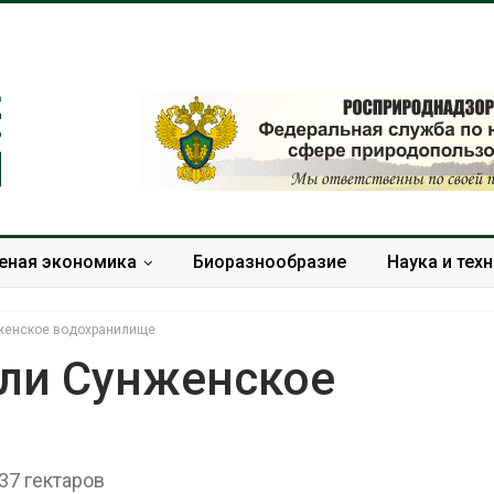
еная экономика
Биоразнообразие
Наука и тех
нженское водохранилище
или Сунженское
Дождевая вода с крыш
Южная Корея
может помочь городам
развитие сол
переживать жару
энергетики из
37 гектаров
спроса со ст
Авг 7, 2026