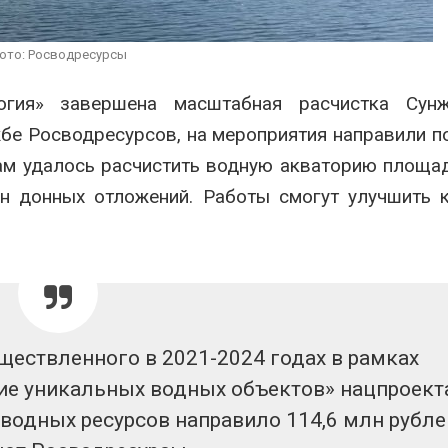
вторсырья
перед осенне
026
Авг 7, 2026
ото: Росводресурсы
Учёные предложили
Ozon запусти
получать питьевую воду
помощи для 
гия» завершена масштабная расчистка Сунж
из воздуха с помощью
Нижнего Нов
ветра
Авг 7, 2026
бе Росводресурсов, на мероприятия направили п
026
там удалось расчистить водную акваторию площа
нн донных отложений. Работы смогут улучшить 
ществленного в 2021-2024 годах в рамках
ие уникальных водных объектов» нацпроект
водных ресурсов направило 114,6 млн рубле