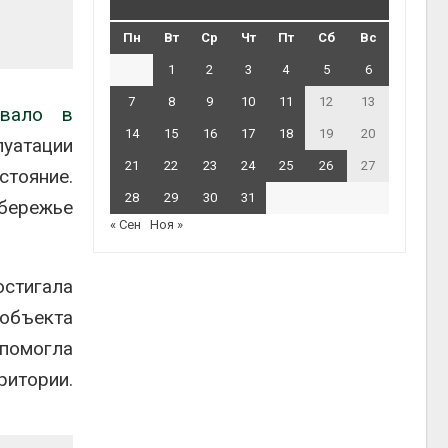
Пн
Вт
Ср
Чт
Пт
Сб
Вс
1
2
3
4
5
6
7
8
9
10
11
12
13
ывало в
14
15
16
17
18
19
20
атации
21
22
23
24
25
26
27
стояние.
28
29
30
31
обережье
« Сен
Ноя »
стигала
объекта
помогла
ритории.