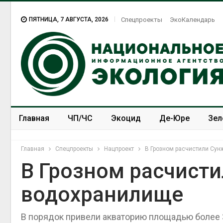
ПЯТНИЦА, 7 АВГУСТА, 2026
Спецпроекты
ЭкоКалендарь
Главная
ЧП/ЧС
Экоцид
Де-Юре
Зел
Спецпроекты
ЭкоЗОЖ
Главная
Спецпроекты
Нацпроект
В Грозном расчистили Су
В Грозном расчист
водохранилище
В порядок привели акваторию площадью более 