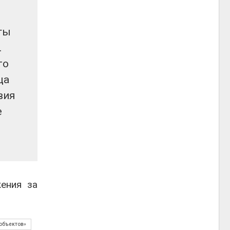
ты
.
го
ща
вия
е
ения за
объектов»