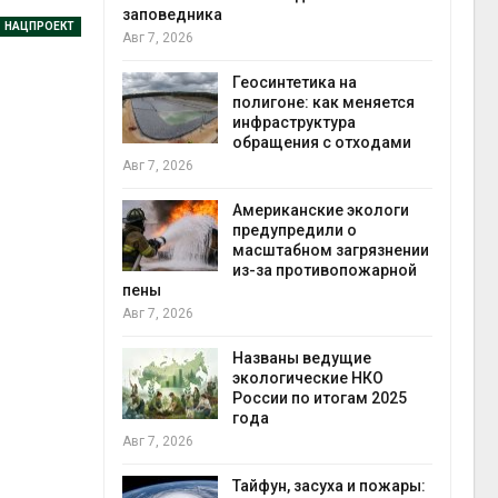
заповедника
НАЦПРОЕКТ
Авг 7, 2026
в
ща Волги и
Геосинтетика на
те может
полигоне: как меняется
рму почти в
инфраструктура
конт
обращения с отходами
Авг 7
Авг 7, 2026
требовал
Американские экологи
ожения в
предупредили о
ды на фоне
масштабном загрязнении
 от пожаров
из-за противопожарной
Авг 6
пены
Авг 7, 2026
х шин
ться без
Названы ведущие
 и почти
экологические НКО
я
России по итогам 2025
Авг 6
года
Авг 7, 2026
северные
ют вес
Тайфун, засуха и пожары: