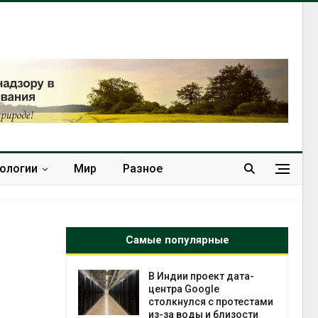
нологии
Мир
Разное
Самые популярные
 ускорит
В Индии проект дата-
нечной
центра Google
-за роста
столкнулся с протестами
ороны ИИ
из-за воды и близости