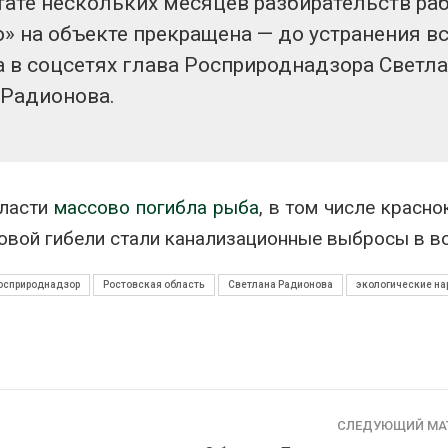
тате нескольких месяцев разбирательств ра
» на объекте прекращена — до устранения вс
 в соцсетях глава Росприроднадзора Светл
Радионова.
бласти
массово погибла рыба
, в том числе красн
совой гибели стали канализационные выбросы в в
осприроднадзор
Ростовская область
Светлана Радионова
экологические н
СЛЕДУЮЩИЙ МА