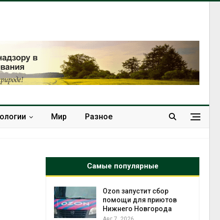
нологии
Мир
Разное
Самые популярные
й
Ozon запустит сбор
й контроль
помощи для приютов
тически
Нижнего Новгорода
ерок к
Авг 7, 2026