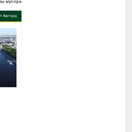
ны мусора
т Автора