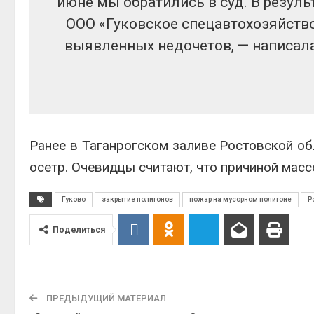
июне мы обратились в суд. В резуль
ООО «Гуковское спецавтохозяйство
выявленных недочетов, — написала
Ранее в Таганрогском заливе Ростовской о
осетр. Очевидцы считают, что причиной мас
Гуково
закрытие полигонов
пожар на мусорном полигоне
Р
Поделиться
ПРЕДЫДУЩИЙ МАТЕРИАЛ