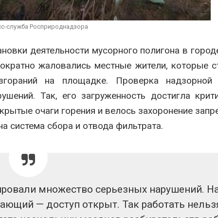
эвакуировали более 140
может обходи
тыс. человек
кондиционера
без отоплени
026
сс-служба Росприроднадзора
Авг 7, 2026
МЕГА и ВкусВилл
новки деятельности мусорного полигона в город
установили
Камчатские 
экообменники для сбора
олени набира
нократно жаловались местные жители, которые 
вторсырья
перед осенне
озгораний на площадке. Проверка надзорной
026
Авг 7, 2026
ушений. Так, его загруженность достигла крит
крытые очаги горения и велось захоронение зап
на система сбора и отвода фильтрата.
ировали множество серьезных нарушений. Н
ющий — доступ открыт. Так работать нельзя