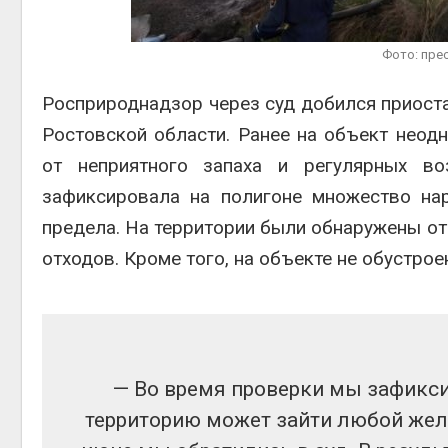
Авг 6, 2
Фото: пре
Росприроднадзор через суд добился приоста
Ростовской области. Ранее на объект неод
от неприятного запаха и регулярных в
Авг 6, 2
зафиксировала на полигоне множество нар
предела. На территории были обнаружены от
отходов. Кроме того, на объекте не обустрое
— Во время проверки мы зафикс
территорию может зайти любой жела