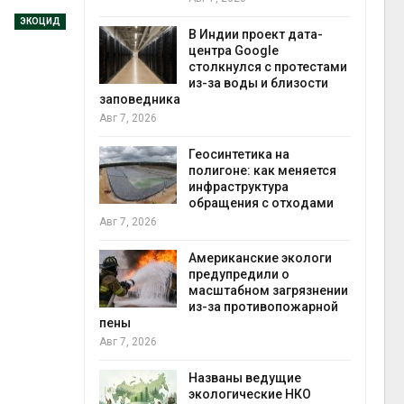
экон
ЭКОЦИД
Авг 7
В Индии проект дата-
центра Google
 ускорит
столкнулся с протестами
нечной
из-за воды и близости
-за роста
заповедника
ороны ИИ
Авг 7, 2026
Геосинтетика на
в
полигоне: как меняется
ща Волги и
инфраструктура
те может
обращения с отходами
рму почти в
конт
Авг 7, 2026
Авг 7
Американские экологи
предупредили о
требовал
масштабном загрязнении
ожения в
из-за противопожарной
ды на фоне
пены
 от пожаров
Авг 7, 2026
Авг 6
Названы ведущие
х шин
экологические НКО