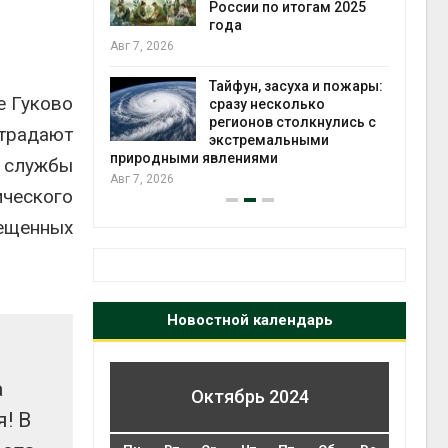
ться без
России по итогам 2025
 и почти
года
я
Авг 7, 2026
Авг 6
Тайфун, засуха и пожары:
е Гуково
северные
сразу несколько
ют вес
регионов столкнулись с
страдают
й миграцией
экстремальными
природными явлениями
 службы
Авг 6
Авг 7, 2026
ического
рещенных
Новостной календарь
а
Октябрь 2024
! В