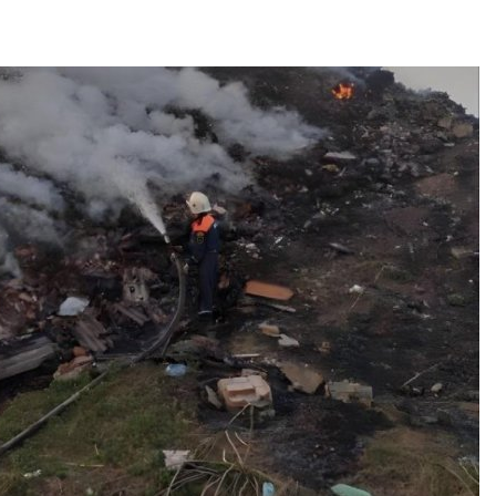
ить воду
наблюдению
026
Авг 8, 2026
Дождевая вода с крыш
Южная Корея
может помочь городам
развитие сол
переживать жару
энергетики из
спроса со ст
Авг 7, 2026
Авг 7, 2026
Минприроды
потребовало ускорить
Приток воды 
строительство мусорных
водохранили
объектов и уборку
Камы в авгус
нерных площадок
превысить но
полтора раза
026
Авг 7, 2026
Панамский канал вновь
ограничивает загрузку
Евросоюз по
судов из-за дефицита
увеличить вл
пресной воды
защиту приро
роста ущерба
026
Авг 7, 2026
В китайской провинции
Шэньси из-за паводков
Дом из стары