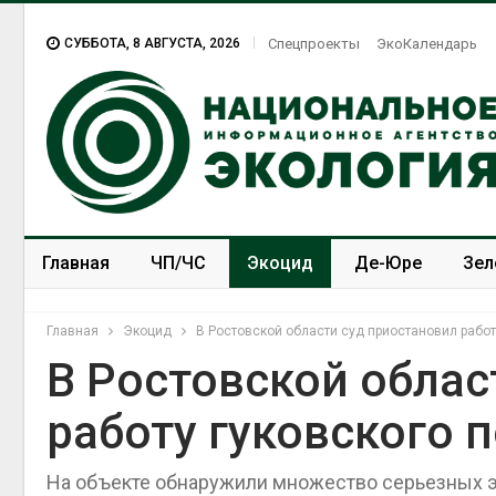
СУББОТА, 8 АВГУСТА, 2026
Спецпроекты
ЭкоКалендарь
Главная
ЧП/ЧС
Экоцид
Де-Юре
Зел
Спецпроекты
ЭкоЗОЖ
Главная
Экоцид
В Ростовской области суд приостановил работ
В Ростовской облас
работу гуковского 
На объекте обнаружили множество серьезных 