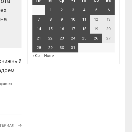
бота
Пн
Вт
Ср
Чт
Пт
Сб
Вс
ех
1
2
3
4
5
6
ана
7
8
9
10
11
12
13
14
15
16
17
18
19
20
21
22
23
24
25
26
27
28
29
30
31
« Сен
Ноя »
окнижный
одоем.
арушения
ТЕРИАЛ