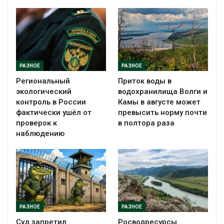
РАЗНОЕ
РАЗНОЕ
Региональный
Приток воды в
экологический
водохранилища Волги и
контроль в России
Камы в августе может
фактически ушёл от
превысить норму почти
проверок к
в полтора раза
наблюдению
РАЗНОЕ
РАЗНОЕ
Суд запретил
Росводресурсы