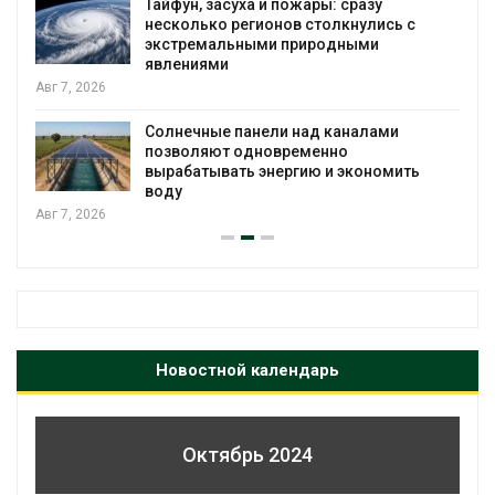
Тайфун, засуха и пожары: сразу
М
несколько регионов столкнулись с
э
экстремальными природными
А
явлениями
У
Солнечные панели над каналами
в
позволяют одновременно
А
вырабатывать энергию и экономить
воду
Новостной календарь
Октябрь 2024