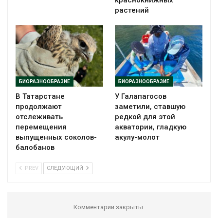
краснокнижных
растений
БИОРАЗНООБРАЗИЕ
БИОРАЗНООБРАЗИЕ
В Татарстане
У Галапагосов
продолжают
заметили, ставшую
отслеживать
редкой для этой
перемещения
акватории, гладкую
выпущенных соколов-
акулу-молот
балобанов
PREV
СЛЕДУЮЩИЙ
Комментарии закрыты.