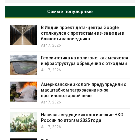
Самые популярные
В Индии проект дата-центра Google
столкнулся с протестами из-за воды и
г
близости заповедника
А
Авг 7, 2026
М
Геосинтетика на полигоне: как меняется
с
инфраструктура обращения с отходами
у
Авг 7, 2026
А
Американские экологи предупредили о
П
масштабном загрязнении из-за
з
противопожарной пены
Авг 7, 2026
А
Названы ведущие экологические НКО
В
России по итогам 2025 года
п
Авг 7, 2026
А