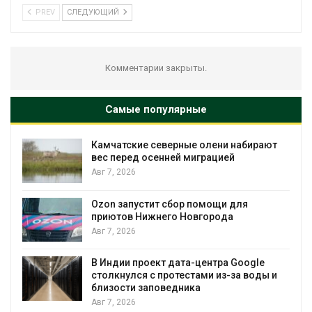
PREV
СЛЕДУЮЩИЙ
Комментарии закрыты.
Самые популярные
лени набирают
Тайфун, засуха и пожары: сраз
ацией
несколько регионов столкнул
экстремальными природным
явлениями
Авг 7, 2026
ощи для
рода
Солнечные панели над канал
позволяют одновременно
вырабатывать энергию и экон
воду
нтра Google
 из-за воды и
Авг 7, 2026
Дождевая вода с крыш може