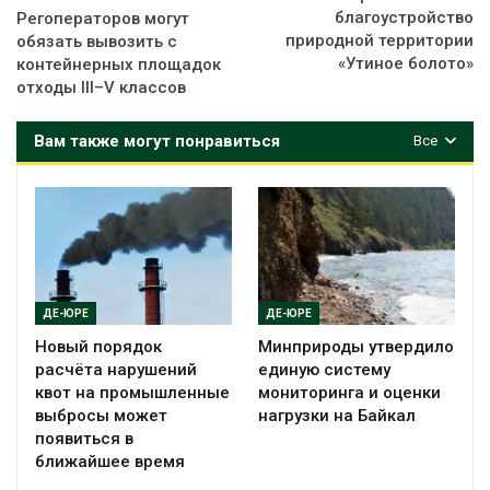
благоустройство
Регоператоров могут
природной территории
обязать вывозить с
«Утиное болото»
контейнерных площадок
отходы III–V классов
Вам также могут понравиться
Все
ДЕ-ЮРЕ
ДЕ-ЮРЕ
Новый порядок
Минприроды утвердило
расчёта нарушений
единую систему
квот на промышленные
мониторинга и оценки
выбросы может
нагрузки на Байкал
появиться в
ближайшее время