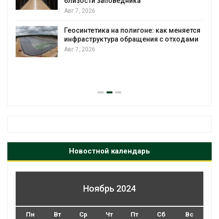
зости заповедника
, 2026
Дождевая
городам 
интетика на полигоне: как меняется
Авг 7, 2026
раструктура обращения с отходами
, 2026
Минприро
строитель
уборку к
Авг 7, 2026
Новостной календарь
Ноябрь 2024
Пн
Вт
Ср
Чт
Пт
Сб
Вс