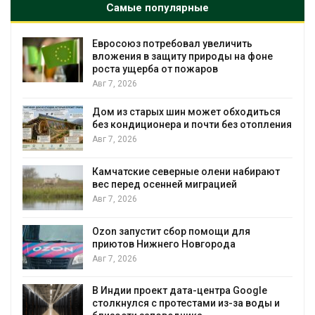
Самые популярные
осоюз потребовал увеличить
Американ
жения в защиту природы на фоне
масштабно
та ущерба от пожаров
противоп
, 2026
Авг 7, 2026
 из старых шин может обходиться
Названы 
кондиционера и почти без отопления
России по
, 2026
Авг 7, 2026
чатские северные олени набирают
Тайфун, з
перед осенней миграцией
несколько
экстрема
, 2026
явлениям
Авг 7, 2026
n запустит сбор помощи для
ютов Нижнего Новгорода
Солнечны
, 2026
позволяю
вырабатыв
воду
дии проект дата-центра Google
кнулся с протестами из-за воды и
Авг 7, 2026