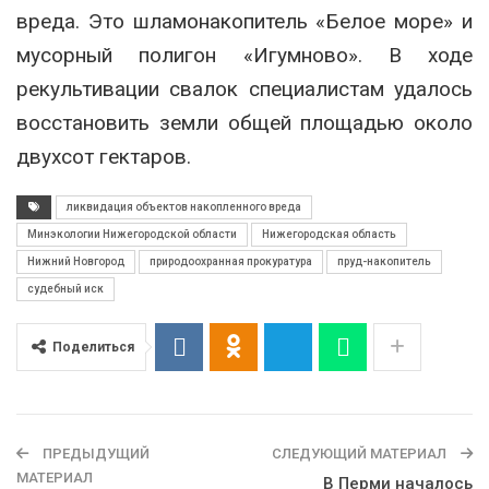
вреда. Это шламонакопитель «Белое море» и
мусорный полигон «Игумново». В ходе
рекультивации свалок специалистам удалось
восстановить земли общей площадью около
двухсот гектаров.
ликвидация объектов накопленного вреда
Минэкологии Нижегородской области
Нижегородская область
Нижний Новгород
природоохранная прокуратура
пруд-накопитель
судебный иск
Поделиться
ПРЕДЫДУЩИЙ
СЛЕДУЮЩИЙ МАТЕРИАЛ
МАТЕРИАЛ
В Перми началось