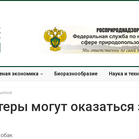
еная экономика
Биоразнообразие
Наука и тех
ешеткой
еры могут оказаться 
В Домодедове
Панамский ка
ликвидируют
ограничивает
последствия разлива
судов из-за 
собак
химикатов после пожара
пресной вод