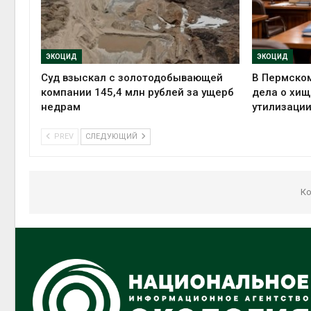
ЭКОЦИД
ЭКОЦИД
Суд взыскал с золотодобывающей
В Пермском
компании 145,4 млн рублей за ущерб
дела о хищ
недрам
утилизации
PREV
СЛЕДУЮЩИЙ
Ко