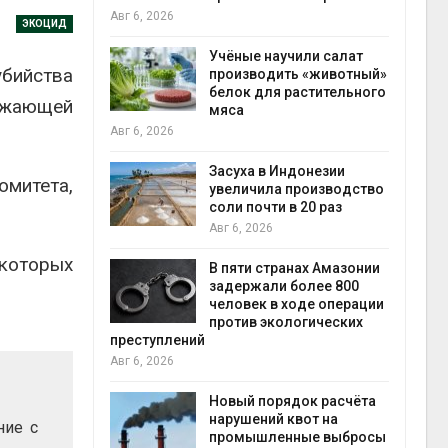
на с
Авг 6, 2026
ЭКОЦИД
Авг 6
провинции
Учёные научили салат
убийства
 паводков
производить «животный»
 более 140
белок для растительного
ружающей
мяса
Авг 6, 2026
илл
Засуха в Индонезии
митета,
увеличила производство
и для сбора
соли почти в 20 раз
Авг 6, 2026
Авг 6
которых
В пяти странах Амазонии
ложили
задержали более 800
ьевую воду
человек в ходе операции
 помощью
против экологических
преступлений
Авг 6, 2026
«Экопульс»
Новый порядок расчёта
я мусорных
нарушений квот на
ние с
устят в
промышленные выбросы