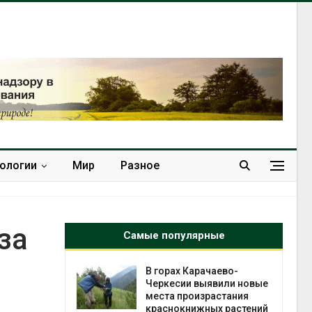
нологии
Мир
Разное
за
Самые популярные
нал вновь
В горах Карачаево-
 загрузку
Черкесии выявили новые
дефицита
места произрастания
ы
краснокнижных растений