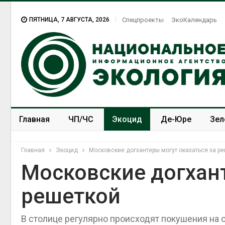
ПЯТНИЦА, 7 АВГУСТА, 2026
Спецпроекты
ЭкоКалендарь
Главная
ЧП/ЧС
Экоцид
Де-Юре
Зел
Спецпроекты
ЭкоЗОЖ
Главная
Экоцид
Московские догхантеры могут оказаться за р
Московские догхант
решеткой
В столице регулярно происходят покушения на 