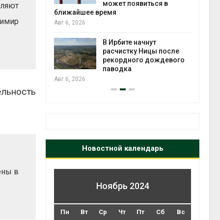
может появиться в
ляют
Авг 5
ближайшее время
имир
Авг 6, 2026
т всё
ой
В Ирбите начнут
а засух,
расчистку Ницы после
 рубок
рекордного дождевого
Авг 5
паводка
Авг 6, 2026
ельность
Новостной календарь
ены в
Ноябрь 2024
Пн
Вт
Ср
Чт
Пт
Сб
Вс