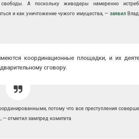
сентябре
свободы. А поскольку живодеры намеренно истреб
026
Авг 6, 2026
ться и как уничтожение чужого имущества, —
заявил
Влад
Суд запретил
использовать
Европа теряе
крокодилов для охраны
больше лесн
израильской тюрьмы
биомассы из-з
вредителей и
026
Авг 6, 2026
имеются координационные площадки, и их деят
дварительному сговору.
скоординированными, потому что все преступления соверш
, — отметил зампред комитета