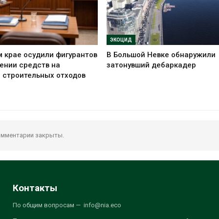
ЭКОЦИД
 крае осудили фигурантов
В Большой Невке обнаружили
ении средств на
затонувший дебаркадер
 строительных отходов
мментарии закрыты.
Контакты
По общим вопросам — info@nia.eco