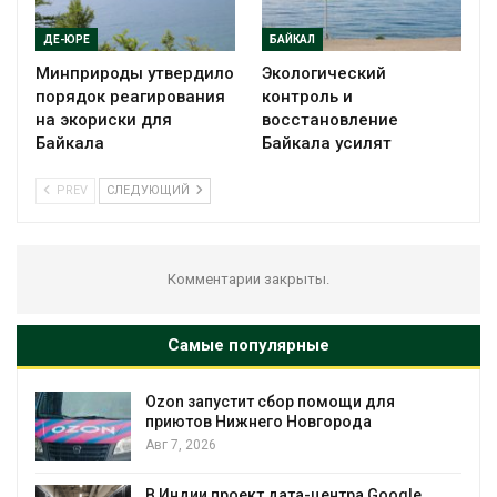
ДЕ-ЮРЕ
БАЙКАЛ
Минприроды утвердило
Экологический
порядок реагирования
контроль и
на экориски для
восстановление
Байкала
Байкала усилят
PREV
СЛЕДУЮЩИЙ
Комментарии закрыты.
Самые популярные
Ozon запустит сбор помощи для
к
приютов Нижнего Новгорода
Авг 7, 2026
А
В Индии проект дата-центра Google