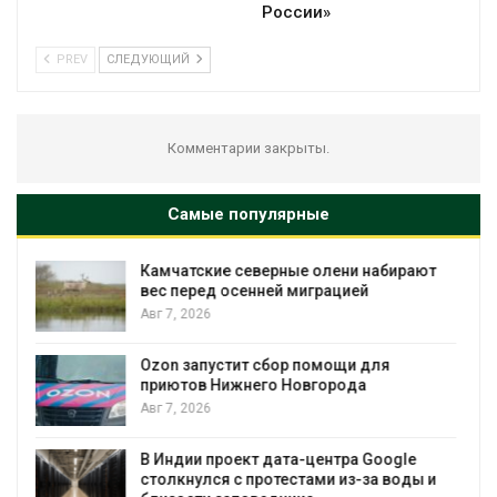
России»
PREV
СЛЕДУЮЩИЙ
Комментарии закрыты.
Самые популярные
ют
Тайфун, засуха и пожары: сразу
несколько регионов столкнулись с
экстремальными природными
явлениями
Авг 7, 2026
Солнечные панели над каналами
позволяют одновременно
вырабатывать энергию и экономить
воду
 и
Авг 7, 2026