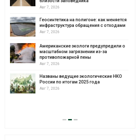
Дождевая вода с крыш может помочь
городам переживать жару
ется
Авг 7, 2026
ами
Минприроды потребовало ускорить
строительство мусорных объектов и
уборку контейнерных площадок
и о
Авг 7, 2026
Панамский канал вновь ограничивает
загрузку судов из-за дефицита пресной
воды
КО
Авг 6, 2026
В китайской провинции Шэньси из-за
паводков эвакуировали более 140 тыс.
человек
Авг 6, 2026