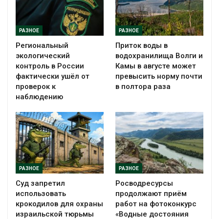
РАЗНОЕ
РАЗНОЕ
Региональный
Приток воды в
экологический
водохранилища Волги и
контроль в России
Камы в августе может
фактически ушёл от
превысить норму почти
проверок к
в полтора раза
наблюдению
РАЗНОЕ
РАЗНОЕ
Суд запретил
Росводресурсы
использовать
продолжают приём
крокодилов для охраны
работ на фотоконкурс
израильской тюрьмы
«Водные достояния