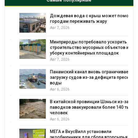
Самые популярные
Дождевая вода с крыш может помочь
городам переживать жару
Авг 7, 2026
Минприроды потребовало ускорить
я
строительство мусорных объектов и
уборку контейнерных площадок
Авг 7, 2026
Панамский канал вновь ограничивает
загрузку судов из-за дефицита пресной
воды
Авг 6, 2026
В китайской провинции Шэньси из-за
паводков эвакуировали более 140 тыс.
человек
Авг 6, 2026
МЕГА и ВкусВилл установили
экообменники для сбора вторсырья