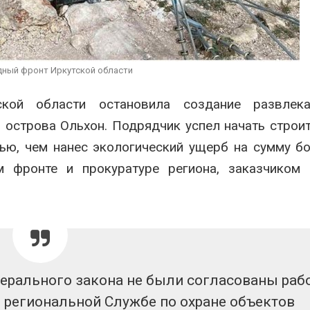
солнечных панелей для
перевод ча
бизнеса
на газ
 2026
Авг 5, 2026
Москвариум отметит 11-
В Японии высаживают пр
дный фронт Иркутской области
летие трёхдневным
леса для защиты от цуна
фестивалем
Авг 5, 2026
Авг 5, 2026
ской области остановила создание развлека
 острова Ольхон. Подрядчик успел начать строи
ью, чем нанес экологический ущерб на сумму б
 фронте и прокуратуре региона, заказчиком 
дерального закона не были согласованы раб
в региональной Службе по охране объектов