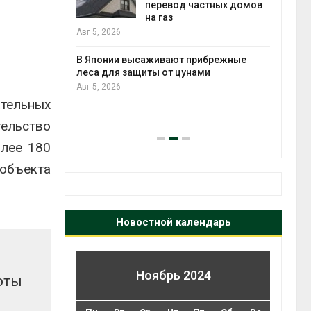
стных домов
отслеживать
перемещения
выпущенных соколов-балобанов
Авг
Авг 5, 2026
ибрежные
ми
Минприроды утвердило
единую систему
мониторинга и оценки
тельных
нагрузки на Байкал
тельство
Авг 5, 2026
олее 180
объекта
Новостной календарь
Ноябрь 2024
оты