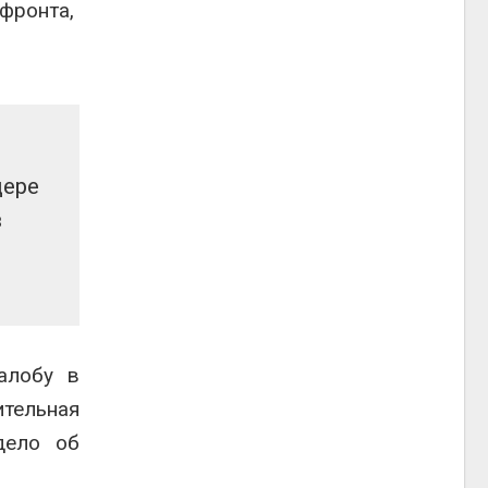
фронта,
щере
в
алобу в
ительная
дело об