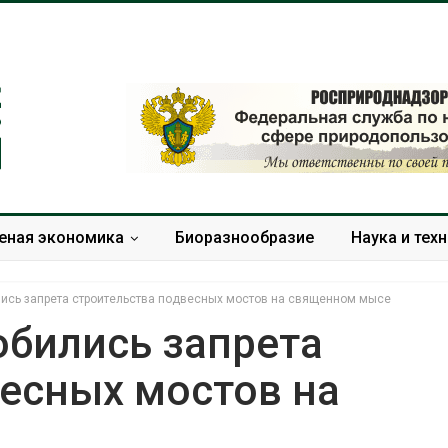
еная экономика
Биоразнообразие
Наука и тех
ись запрета строительства подвесных мостов на священном мысе
бились запрета
весных мостов на
Новый порядок расчёта
В Кении пр
нарушений квот на
строительс
промышленные выбросы
проверяют п
может появиться в
терроризме