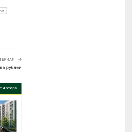
ура
ТЕРИАЛ
да рублей
т Автора