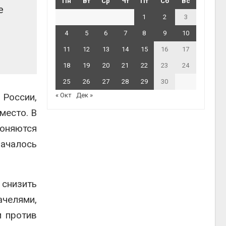
Пн
Вт
Ср
Чт
Пт
Сб
Вс
е
1
2
3
4
5
6
7
8
9
10
11
12
13
14
15
16
17
18
19
20
21
22
23
24
25
26
27
28
29
30
России,
« Окт
Дек »
место. В
лоняются
началось
снизить
челями,
и против