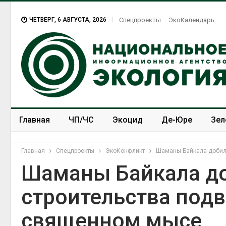
ЧЕТВЕРГ, 6 АВГУСТА, 2026
Спецпроекты
ЭкоКалендарь
Главная
ЧП/ЧС
Экоцид
Де-Юре
Зел
Спецпроекты
ЭкоЗОЖ
Главная
Спецпроекты
ЭкоКонфликт
Шаманы Байкала добил
Шаманы Байкала до
строительства под
Суд взыскал с
золотодобывающей
священном мысе
компании 145,4 млн
рублей за ущерб недрам