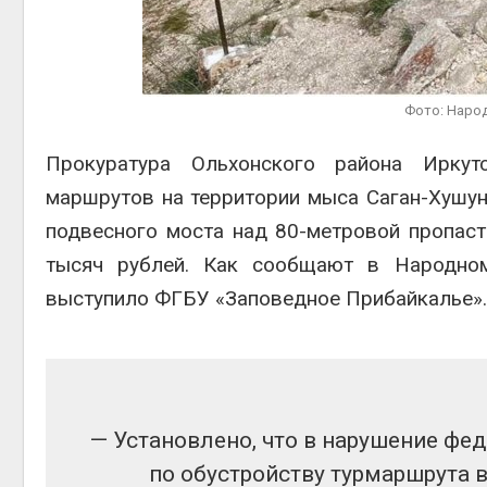
отслеживать
перемещения
выпущенных соколов-балобанов
Авг 6,
Авг 5, 2026
Фото: Наро
Минприроды утвердило
единую систему
мониторинга и оценки
Прокуратура Ольхонского района Иркут
нагрузки на Байкал
маршрутов на территории мыса Саган-Хушун
Авг 5, 2026
подвесного моста над 80-метровой пропаст
тысяч рублей. Как сообщают в Народном
выступило ФГБУ «Заповедное Прибайкалье».
— Установлено, что в нарушение фе
по обустройству турмаршрута 