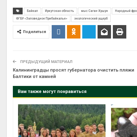
Байкал
Иркутская область
мыс Саган-Хушун
Народный фро
ФГБУ «Заповедное Прибайкалье»
экологический ущерб
Поделиться
ПРЕДЫДУЩИЙ МАТЕРИАЛ
Калининградцы просят губернатора очистить пляжи
Балтики от камней
Вам также могут понравиться