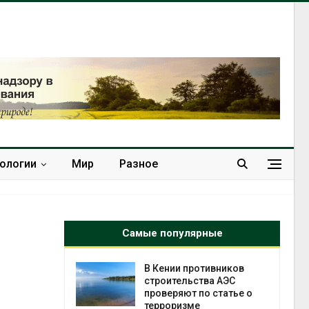
нологии
Мир
Разное
Самые популярные
отивников
Суд взыскал с
тва АЭС
золотодобывающей
о статье о
компании 145,4 млн
рублей за ущерб недрам