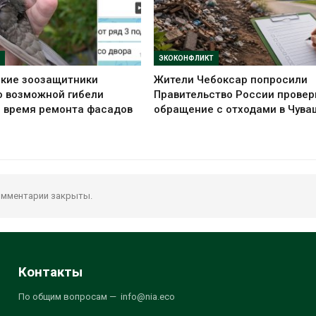
ЭКОКОНФЛИКТ
ские зоозащитники
Жители Чебоксар попросили
о возможной гибели
Правительство России провер
о время ремонта фасадов
обращение с отходами в Чува
мментарии закрыты.
Контакты
По общим вопросам — info@nia.eco