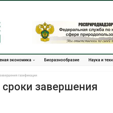
еная экономика
Биоразнообразие
Наука и тех
 завершения газификации
и сроки завершения
Дождевая вода с крыш
Южная Корея
может помочь городам
развитие сол
переживать жару
энергетики из
спроса со ст
Авг 7, 2026