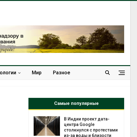
нологии
Мир
Разное
Самые популярные
 ускорит
В Индии проект дата-
нечной
центра Google
-за роста
столкнулся с протестами
ороны ИИ
из-за воды и близости