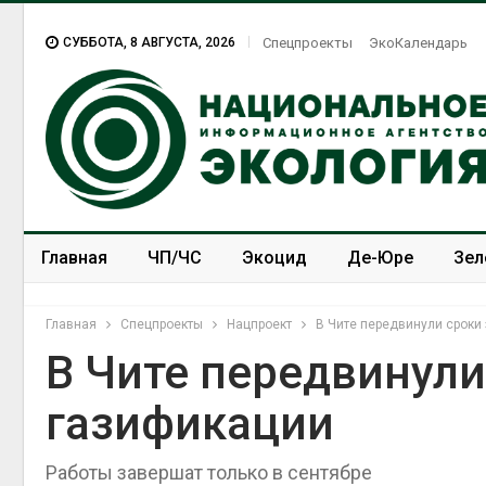
СУББОТА, 8 АВГУСТА, 2026
Спецпроекты
ЭкоКалендарь
Главная
ЧП/ЧС
Экоцид
Де-Юре
Зел
Спецпроекты
ЭкоЗОЖ
Главная
Спецпроекты
Нацпроект
В Чите передвинули сроки
В Чите передвинул
газификации
Работы завершат только в сентябре