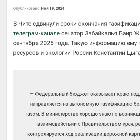
Опубликовано
Ноя 19, 2024
В Чите сдвинули сроки окончания газификац
телеграм-канале
сенатор Забайкалья Баир Жа
контей
Авг 7, 2
сентябре 2025 года. Такую информацию ему
ресурсов и экологии России Константин Цыг
Авг 6, 2
— Федеральный бюджет оказывает краю подд
направляется на автономную газификацию б
Авг 6, 2
газом. В министерстве хорошо знают о возникш
взаимодействии с Правительством края, р
контролируется ход реализации дорожной карт