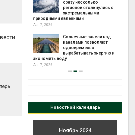
й миграцией
сразу несколько
регионов столкнулись с
Авг 6
экстремальными
природными явлениями
т сбор
Авг 7, 2026
приютов
города
звести
Солнечные панели над
каналами позволяют
Авг 6
одновременно
вырабатывать энергию и
экономить воду
Авг 7, 2026
еперь
Новостной календарь
Ноябрь 2024