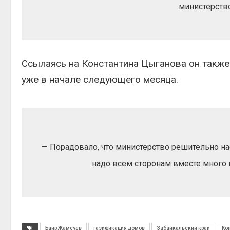
министерство
Авг 6, 2
Ссылаясь на Константина Цыганова он также
Авг 6, 2
уже в начале следующего месяца.
— Порадовало, что министерство решительно на
надо всем сторонам вместе много 
Баир Жамсуев
газификация домов
Забайкальский край
Ко