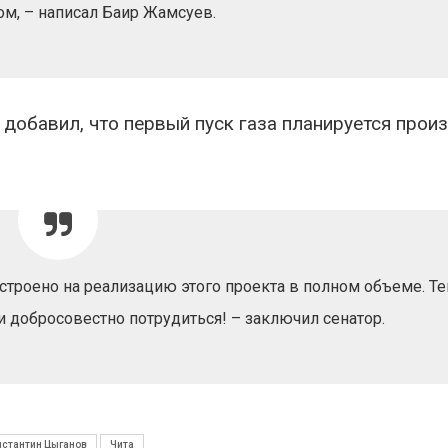
вторсырья
перед осенне
м, – написал Баир Жамсуев.
026
Авг 7, 2026
Учёные предложили
Ozon запусти
получать питьевую воду
помощи для 
из воздуха с помощью
Нижнего Нов
 добавил, что первый пуск газа планируется прои
ветра
Авг 7, 2026
026
строено на реализацию этого проекта в полном объеме. Т
и добросовестно потрудиться! – заключил сенатор.
нстантин Цыганов
Чита