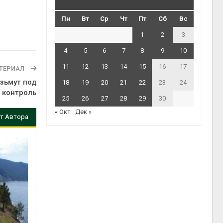
Пн
Вт
Ср
Чт
Пт
Сб
Вс
1
2
3
4
5
6
7
8
9
10
11
12
13
14
15
16
17
ТЕРИАЛ
зьмут под
18
19
20
21
22
23
24
контроль
25
26
27
28
29
30
« Окт
Дек »
т Автора