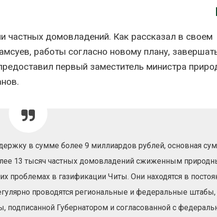
Авг 7, 2026
Минприроды
потребовало ускорить
Приток воды 
ии частных домовладений. Как рассказал в своем
строительство мусорных
водохранили
объектов и уборку
Камы в авгус
мсуев, работы согласно новому плану, завершат
нерных площадок
превысить но
полтора раза
026
 предоставил первый заместитель министра приро
Авг 7, 2026
анов.
Панамский канал вновь
ограничивает загрузку
Евросоюз по
судов из-за дефицита
увеличить вл
пресной воды
защиту приро
роста ущерба
026
Авг 7, 2026
В китайской провинции
ержку в сумме более 9 миллиардов рублей, основная су
Шэньси из-за паводков
Дом из стары
эвакуировали более 140
может обходи
олее 13 тысяч частных домовладений сжиженным природ
тыс. человек
кондиционера
без отоплени
026
их проблемах в газификации Читы. Они находятся в посто
Авг 7, 2026
егулярно проводятся региональные и федеральные штабы,
МЕГА и ВкусВилл
установили
Камчатские 
ы, подписанной Губернатором и согласованной с федерал
экообменники для сбора
олени набира