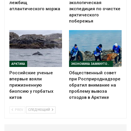
лежбищ
экологическая
атлантического моржа
экспедиция по очистке
арктического
побережья
АРКТИКА
ЭКОНОМИКА ЗАМКНУТОГО ЦИКЛА
Российские ученые
Общественный совет
впервые взяли
при Росприроднадзоре
прижизненную
обратил внимание на
биопсию у горбатых
проблему вывоза
китов
отходов в Арктике
PREV
СЛЕДУЮЩИЙ