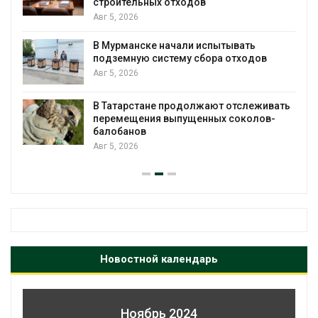
определены финалисты Детс
экологического форума
Авг 4, 2026
пытывать
ра отходов
Обратный разворот: Shell про
европейские ВИЭ-активы и ус
ставку на нефть и газ
Авг 4, 2026
ют отслеживать
ых соколов-
Ливни и наводнения на юге И
привели к гибели 14 человек
Авг 4, 2026
Новостной календарь
Ноябрь 2024