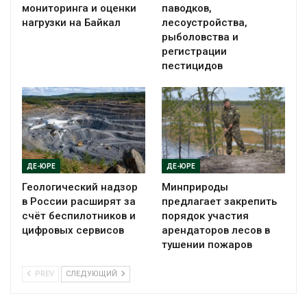
мониторинга и оценки
паводков,
нагрузки на Байкал
лесоустройства,
рыболовства и
регистрации
пестицидов
ДЕ-ЮРЕ
ДЕ-ЮРЕ
Геологический надзор
Минприроды
в России расширят за
предлагает закрепить
счёт беспилотников и
порядок участия
цифровых сервисов
арендаторов лесов в
тушении пожаров
PREV
СЛЕДУЮЩИЙ