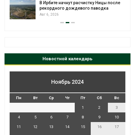
В Ирбите начнут расчистку Ницы после
рекордного дождевого паводка
Авг 6, 2026
Новостной календарь
Ноябрь 2024
Пн
Вт
Ср
Чт
Пт
Сб
Вс
1
2
3
4
5
6
7
8
9
10
11
12
13
14
15
16
17